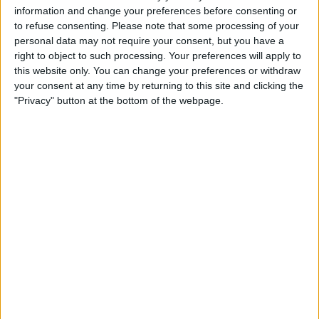
information and change your preferences before consenting or
to refuse consenting.
Please note that some processing of your
personal data may not require your consent, but you have a
24.11.2016
right to object to such processing. Your preferences will apply to
this website only. You can change your preferences or withdraw
Consells de ministres i altres molles
your consent at any time by returning to this site and clicking the
"Privacy" button at the bottom of the webpage.
23.11.2016
La il·lusió d’una vida