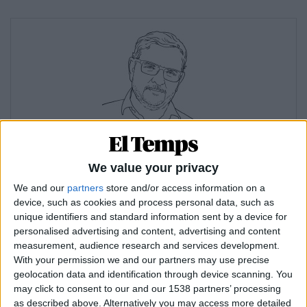
26.11.2016
XAVIER ALIAGA
We value your privacy
Barberá i les preguntes equivocades
We and our
partners
store and/or access information on a
device, such as cookies and process personal data, such as
unique identifiers and standard information sent by a device for
personalised advertising and content, advertising and content
measurement, audience research and services development.
With your permission we and our partners may use precise
26.11.2016
geolocation data and identification through device scanning. You
EL TEMPS: un nou salt digital
may click to consent to our and our 1538 partners’ processing
as described above. Alternatively you may access more detailed