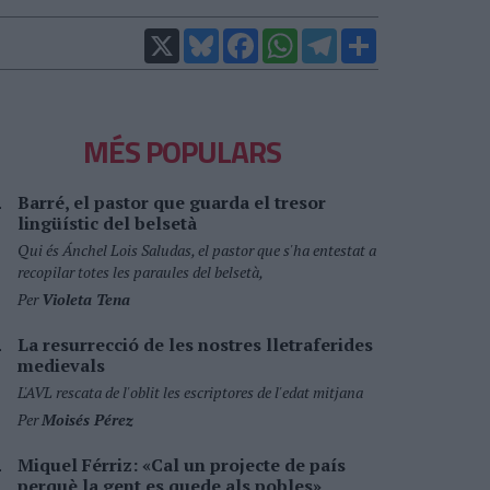
X
Bluesky
Facebook
WhatsApp
Telegram
Comparteix
MÉS POPULARS
Barré, el pastor que guarda el tresor
lingüístic del belsetà
Qui és Ánchel Lois Saludas, el pastor que s'ha entestat a
recopilar totes les paraules del belsetà,
Per
Violeta Tena
La resurrecció de les nostres lletraferides
medievals
L'AVL rescata de l'oblit les escriptores de l'edat mitjana
Per
Moisés Pérez
Miquel Férriz: «Cal un projecte de país
perquè la gent es quede als pobles»