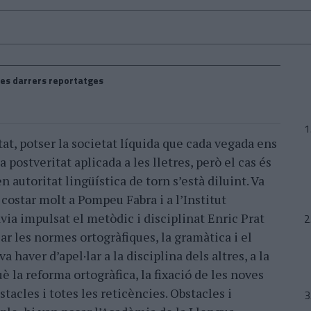
es darrers reportatges
at, potser la societat líquida que cada vegada ens
a postveritat aplicada a les lletres, però el cas és
 autoritat lingüística de torn s’està diluint. Va
 costar molt a Pompeu Fabra i a l’Institut
via impulsat el metòdic i disciplinat Enric Prat
sar les normes ortogràfiques, la gramàtica i el
a haver d’apel·lar a la disciplina dels altres, a la
è la reforma ortogràfica, la fixació de les noves
stacles i totes les reticències. Obstacles i