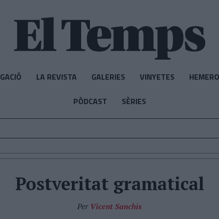
IGACIÓ
LA REVISTA
GALERIES
VINYETES
HEMERO
PÒDCAST
SÈRIES
Postveritat gramatical
Per
Vicent Sanchis