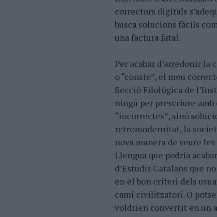
correctors digitals s’adeq
busca solucions fàcils com
una factura fatal.
Per acabar d’arredonir la 
o “conste”, el meu correct
Secció Filològica de l’Ins
ningú per prescriure amb 
“incorrectes”, sinó soluci
retromodernitat, la societ
nova manera de veure les 
Llengua que podria acabar 
d’Estudis Catalans que no 
en el bon criteri dels usu
camí civilitzatori. O potse
voldrien convertit en un a