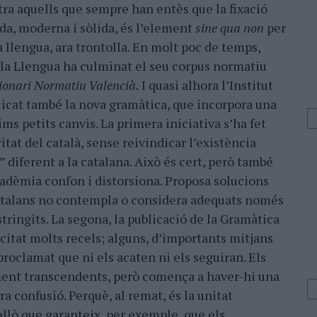
ra aquells que sempre han entès que la fixació
a, moderna i sòlida, és l’element
sine qua non
per
na llengua, ara trontolla. En molt poc de temps,
la Llengua ha culminat el seu corpus normatiu
ionari Normatiu Valencià.
I quasi alhora l’Institut
licat també la nova gramàtica, que incorpora una
ims petits canvis. La primera iniciativa s’ha fet
itat del català, sense reivindicar l’existència
 diferent a la catalana. Això és cert, però també
cadèmia confon i distorsiona. Proposa solucions
Catalans no contempla o considera adequats només
tringits. La segona, la publicació de la Gramàtica
scitat molts recels; alguns, d’importants mitjans
roclamat que ni els acaten ni els seguiran. Els
ent transcendents, però comença a haver-hi una
 confusió. Perquè, al remat, és la unitat
allò que garanteix, per exemple, que els