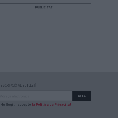
PUBLICITAT
teix
BSCRIPCIÓ AL BUTLLETÍ
dreça
ALTA
ectrònica
He llegit i accepto
la Política de Privacitat