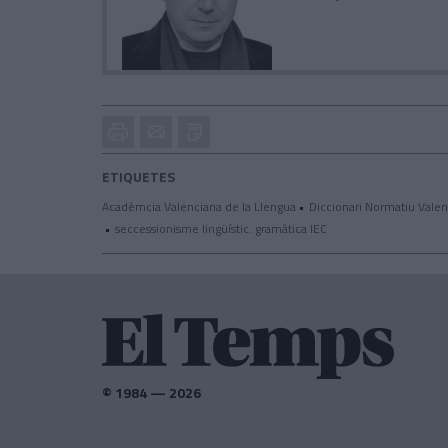
Imprimir
Envia
PDF
a
un
ETIQUETES
amic
Acadèmcia Valenciana de la Llengua
Diccionari Normatiu Valen
seccessionisme lingüístic. gramàtica IEC
© 1984 — 2026