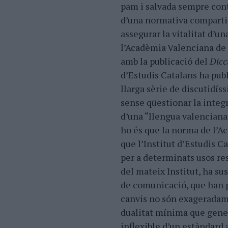
pam i salvada sempre cont
d’una normativa compartid
assegurar la vitalitat d’u
l’Acadèmia Valenciana de 
amb la publicació del
Dicc
d’Estudis Catalans ha pub
llarga sèrie de discutidíss
sense qüestionar la integr
d’una “llengua valenciana”
ho és que la norma de l’A
que l’Institut d’Estudis 
per a determinats usos res
del mateix Institut, ha su
de comunicació, que han p
canvis no són exageradam
dualitat mínima que genera
inflexible d’un estàndard 