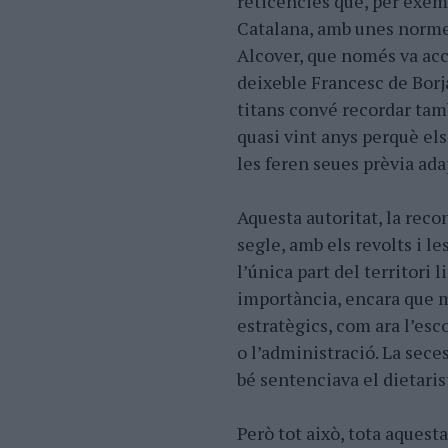
reticències que, per exem
Catalana, amb unes norme
Alcover, que només va acce
deixeble Francesc de Borja
titans convé recordar tam
quasi vint anys perquè el
les feren seues prèvia ad
Aquesta autoritat, la reco
segle, amb els revolts i l
l’única part del territori 
importància, encara que m
estratègics, com ara l’esco
o l’administració. La sece
bé sentenciava el dietarist
Però tot això, tota aquest