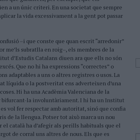
üen a un únic criteri. En una societat que sempre
plicar la vida excessivament a la gent pot passar
confusió –i que conste que quan escrit “arredonir”
or me’ls subratlla en roig–, els membres de la
titut d’Estudis Catalans diuen ara que ells no són
excés. Que no hi ha expressions “correctes” o
ons adaptables a uns o altres registres o usos. La
at líquida o la postveritat ens adverteixen d’una
coses. Hi ha una Acadèmia Valenciana de la
bifurcant-la involuntàriament. I hi ha un Institut
es vol fer respectar amb autoritat, sinó que confia
aris de la llengua. Potser tot això marca un nou
r el català ha d’afegir als perills habituals que el
rgot de corral uns altres de nous. Els que es