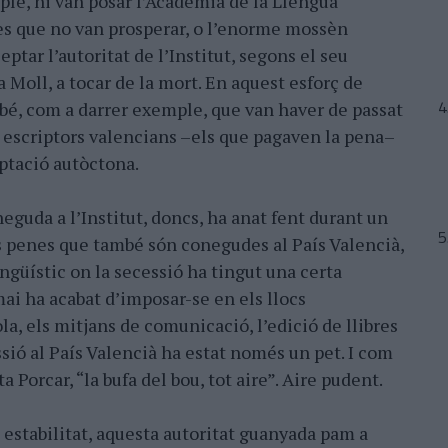
ple, hi van posar l’Acadèmia de la Llengua
s que no van prosperar, o l’enorme mossèn
ptar l’autoritat de l’Institut, segons el seu
 Moll, a tocar de la mort. En aquest esforç de
bé, com a darrer exemple, que van haver de passat
s escriptors valencians –els que pagaven la pena–
aptació autòctona.
neguda a l’Institut, doncs, ha anat fent durant un
es penes que també són conegudes al País Valencià,
lingüístic on la secessió ha tingut una certa
ai ha acabat d’imposar-se en els llocs
la, els mitjans de comunicació, l’edició de llibres
ssió al País Valencià ha estat només un pet. I com
a Porcar, “la bufa del bou, tot aire”. Aire pudent.
a estabilitat, aquesta autoritat guanyada pam a