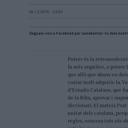
04.12.2016 - 23:03
Segueix-nos a Facebook per assabentar-te dels nostr
Potser és la retromodernit
fa més anguiles, o potser l
que allò que abans en deien
costar molt adquirir-la. Va
d’Estudis Catalans, que ha
de la Riba, aprovar i impo
diccionari. El mateix Prat v
unitat dels catalans, perqu
regles, vencera tots els ob