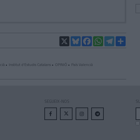
X
Bluesky
Facebook
WhatsApp
Telegram
Compar
cià
Institut d'Estudis Catalans
OPINIÓ
País Valencià
SEGUEIX-NOS
SU
A
el