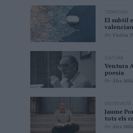
TERRITORI
El subtil
valencia
Per
Violeta 
CULTURA
Ventura A
poesia
Per
Àlex Mili
ENTREVISTA
Jaume Pon
tots els c
Per
Àlex Mili