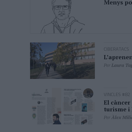
Menys po
CIBERATACS
L’aprenen
Per
Laura Ta
VINCLES #82
El càncer 
turisme i
Per
Àlex Mili