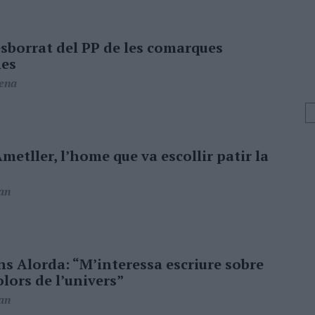
 esborrat del PP de les comarques
nes
Tena
metller, l’home que va escollir patir la
an
s Alorda: “M’interessa escriure sobre
olors de l’univers”
an