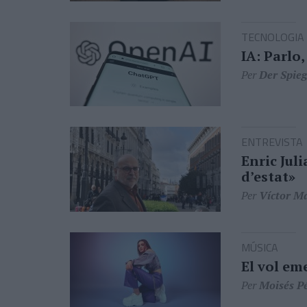
TECNOLOGIA
IA: Parlo
Per
Der Spieg
ENTREVISTA
Enric Jul
d’estat»
Per
Víctor Ma
MÚSICA
El vol em
Per
Moisés P