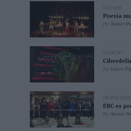
CULTURA
Poesia mu
Per
Xavier Pu
SOCIETAT
Ciberdeli
Per
Laura Ta
EN PORTADA
ERC es pr
Per
Xavier Pu