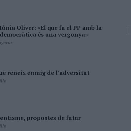
ònia Oliver: «El que fa el PP amb la
democràtica és una vergonya»
ayeras
ue reneix enmig de l’adversitat
llo
ntisme, propostes de futur
llo