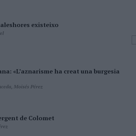
, aleshores existeixo
el
iana: «L’aznarisme ha creat una burgesia
ceda, Moisés Pérez
ergent de Colomet
érez