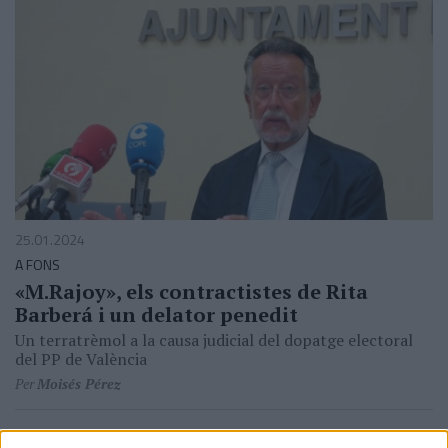
25.01.2024
A FONS
«M.Rajoy», els contractistes de Rita
Barberá i un delator penedit
Un terratrèmol a la causa judicial del dopatge electoral
del PP de València
Per
Moisés Pérez