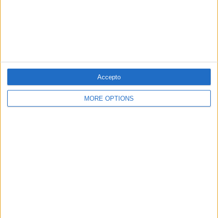
Accepto
MORE OPTIONS
27.06.2017
ANNALS DE LA CORRUPCIÓ
El morós que va utilitzar Alfonso Rus per
blanquejar
Geneva Fondo Inmobiliario, implicada en el llavat de
diners del 'cas Taula', té deutes amb Hisenda
Per
Moisés Pérez