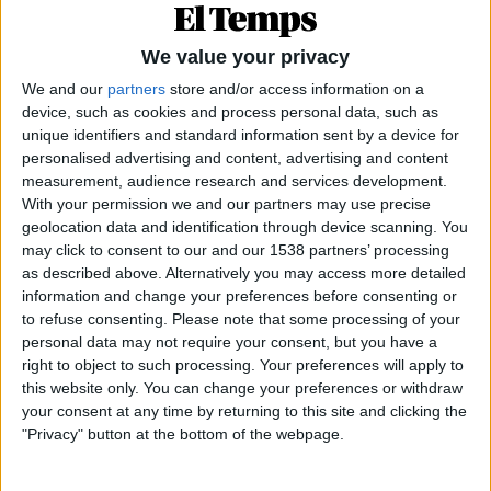
We value your privacy
We and our
partners
store and/or access information on a
device, such as cookies and process personal data, such as
unique identifiers and standard information sent by a device for
personalised advertising and content, advertising and content
measurement, audience research and services development.
With your permission we and our partners may use precise
geolocation data and identification through device scanning. You
may click to consent to our and our 1538 partners’ processing
06.04.2022
as described above. Alternatively you may access more detailed
information and change your preferences before consenting or
PAÍS VALENCIÀ
to refuse consenting.
Please note that some processing of your
Les aigües convulses de FCC a Alcoi
personal data may not require your consent, but you have a
L'Agència Antifrau observa irregularitats en la concessió
right to object to such processing. Your preferences will apply to
hídrica
this website only. You can change your preferences or withdraw
Per
Moisés Pérez
your consent at any time by returning to this site and clicking the
"Privacy" button at the bottom of the webpage.