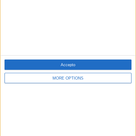
29.01.2022
EL TEMPS DE LES ARTS
"Piquem l'ull a la música que s’escolta al
carrer, però continuem fent el de sempre"
Entrevista a El Diluvi
Per
Xavier Aliaga
Accepto
MORE OPTIONS