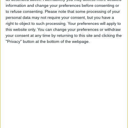
information and change your preferences before consenting or
to refuse consenting.
Please note that some processing of your
personal data may not require your consent, but you have a
right to object to such processing. Your preferences will apply to
this website only. You can change your preferences or withdraw
your consent at any time by returning to this site and clicking the
"Privacy" button at the bottom of the webpage.
17.12.2023
CULTURA
La incerta transició de l'escena musical
valenciana
La inquietud per la cadena de comiats temporals de
grups referents del circuit sonor
Per
Moisés Pérez