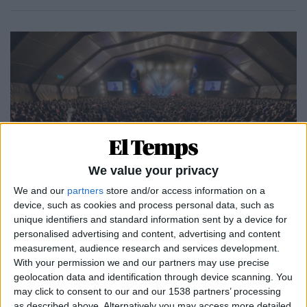
We value your privacy
We and our
partners
store and/or access information on a
27.12.2023
device, such as cookies and process personal data, such as
unique identifiers and standard information sent by a device for
MÚSICA
personalised advertising and content, advertising and content
Festivern: estrenes i comiats
measurement, audience research and services development.
L'edició d'enguany estarà marcada per l'adeu de grups
With your permission we and our partners may use precise
com ara Smoking Souls o El Diluvi
geolocation data and identification through device scanning. You
Per
Moisés Pérez
may click to consent to our and our 1538 partners’ processing
as described above. Alternatively you may access more detailed