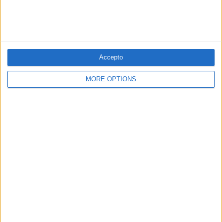
Estats Units
El signe del temps
Per
Der Spiegel
Accepto
MORE OPTIONS
01.05.2020
EL SECTOR AUDIOVISUAL, EN CRISI
Isona Passola: “A Catalunya hem perdut