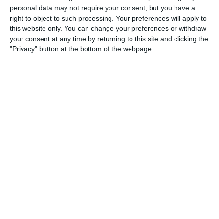
personal data may not require your consent, but you have a
right to object to such processing. Your preferences will apply to
this website only. You can change your preferences or withdraw
your consent at any time by returning to this site and clicking the
"Privacy" button at the bottom of the webpage.
17.10.2020
CINEMA
Un sacseig extrem, elegant i incòmode
'Posessor’, millor pelicula del Festival de Sitges
Per
Esteve Plantada