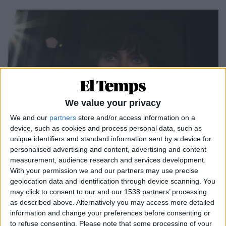
We value your privacy
We and our
partners
store and/or access information on a
31.12.2020
device, such as cookies and process personal data, such as
Dol, malediccions i clàssics: el recorregut
unique identifiers and standard information sent by a device for
per un 2020 imprevisible
personalised advertising and content, advertising and content
measurement, audience research and services development.
Per
Esteve Plantada
With your permission we and our partners may use precise
geolocation data and identification through device scanning. You
may click to consent to our and our 1538 partners’ processing
as described above. Alternatively you may access more detailed
information and change your preferences before consenting or
to refuse consenting.
Please note that some processing of your