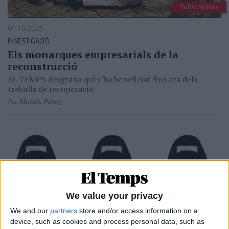
Subscriptors
01.10.2025
INVESTIGACIÓ
Els monarques empresarials de la
reconstrucció
EL TEMPS desgrana qui s’ha beneficiat fins ara dels
treballs de recuperació
Per
Moisés Pérez
We value your privacy
We and our
partners
store and/or access information on a
device, such as cookies and process personal data, such as