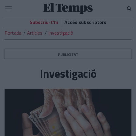
El
Navegació
Temps
Subscriu-t’hi
Accés subscriptors
Portada
Articles
Investigació
PUBLICITAT
Investigació