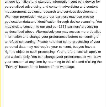
unique identifiers and standard information sent by a device for
Subscriptors
personalised advertising and content, advertising and content
measurement, audience research and services development.
01.07.2025
With your permission we and our partners may use precise
INVESTIGACIÓ
geolocation data and identification through device scanning. You
La sotana mercantil de les monges
may click to consent to our and our 1538 partners’ processing
censores
as described above. Alternatively you may access more detailed
information and change your preferences before consenting or
Radiografia de les injeccions públiques a les
to refuse consenting.
Please note that some processing of your
congregacions del Patronat de Protecció a la Dona
personal data may not require your consent, but you have a
Per
Moisés Pérez
right to object to such processing. Your preferences will apply to
this website only. You can change your preferences or withdraw
your consent at any time by returning to this site and clicking the
"Privacy" button at the bottom of the webpage.