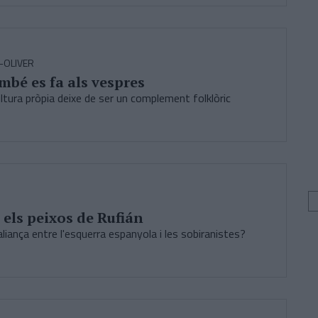
-OLIVER
ambé es fa als vespres
ultura pròpia deixe de ser un complement folklòric
i els peixos de Rufián
aliança entre l'esquerra espanyola i les sobiranistes?