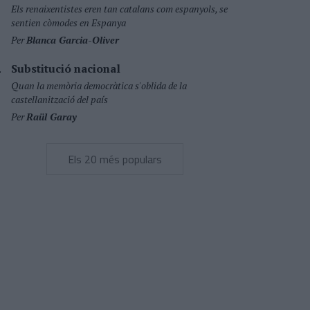
Els renaixentistes eren tan catalans com espanyols, se
sentien còmodes en Espanya
Per
Blanca Garcia-Oliver
Substitució nacional
Quan la memòria democràtica s'oblida de la
castellanització del país
Per
Raül Garay
Els 20 més populars