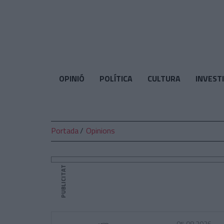
El
Temps
OPINIÓ
POLÍTICA
CULTURA
INVEST
Portada
Opinions
PUBLICITAT
05.08.2026