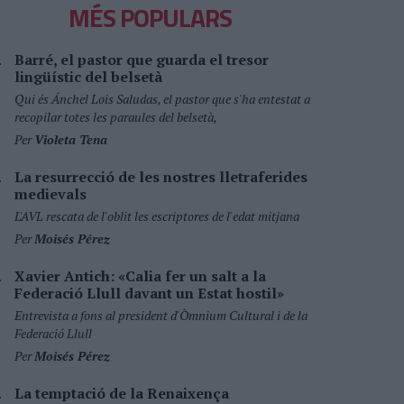
MÉS POPULARS
Barré, el pastor que guarda el tresor
lingüístic del belsetà
Qui és Ánchel Lois Saludas, el pastor que s'ha entestat a
recopilar totes les paraules del belsetà,
Per
Violeta Tena
La resurrecció de les nostres lletraferides
medievals
L'AVL rescata de l'oblit les escriptores de l'edat mitjana
Per
Moisés Pérez
Xavier Antich: «Calia fer un salt a la
Federació Llull davant un Estat hostil»
Entrevista a fons al president d'Òmnium Cultural i de la
Federació Llull
Per
Moisés Pérez
La temptació de la Renaixença