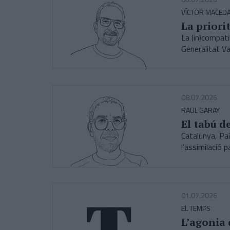
VÍCTOR MACED
La priori
La (in)compati
Generalitat Va
08.07.2026
RAÜL GARAY
El tabú d
Catalunya, Paí
l'assimilació 
01.07.2026
EL TEMPS
L’agonia 