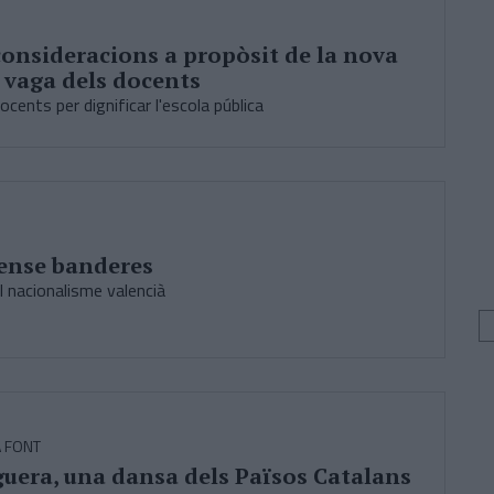
onsideracions a propòsit de la nova
a vaga dels docents
docents per dignificar l'escola pública
sense banderes
l nacionalisme valencià
A FONT
uera, una dansa dels Països Catalans