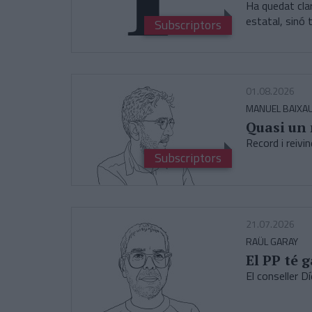
Ha quedat clar
estatal, sinó
Subscriptors
01.08.2026
MANUEL BAIXAU
Quasi un 
Record i reivi
Subscriptors
21.07.2026
RAÜL GARAY
El PP té 
El conseller Dí