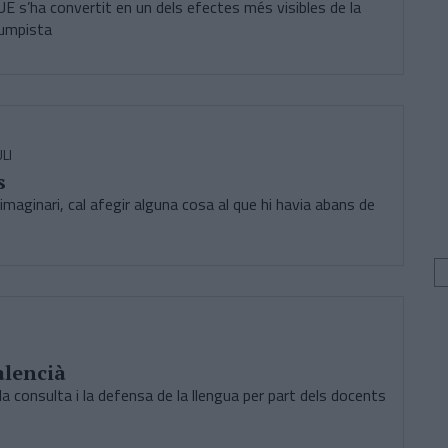
UE s’ha convertit en un dels efectes més visibles de la
rumpista
LI
s
l’imaginari, cal afegir alguna cosa al que hi havia abans de
alencià
 la consulta i la defensa de la llengua per part dels docents