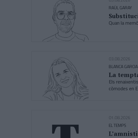
RAÜL GARAY
Substituc
Quan la memòri
03.08.2026
BLANCA GARCIA
La tempta
Els renaixent
còmodes en 
01.08.2026
EL TEMPS
L’amnisti