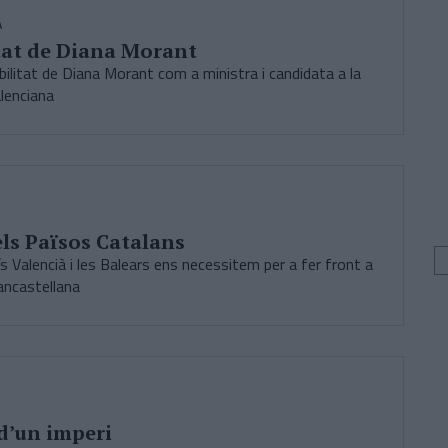
A
tat de Diana Morant
bilitat de Diana Morant com a ministra i candidata a la
lenciana
els Països Catalans
s Valencià i les Balears ens necessitem per a fer front a
pancastellana
d’un imperi