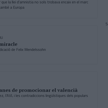
 que la llei d’amnistia no sols trobava encaix en el marc
 també a Europa
LI
miracle
ndicació de Felix Mendelssohn
ganes de promocionar el valencià
ez, l'AVL i les contradiccions lingüístiques dels populars