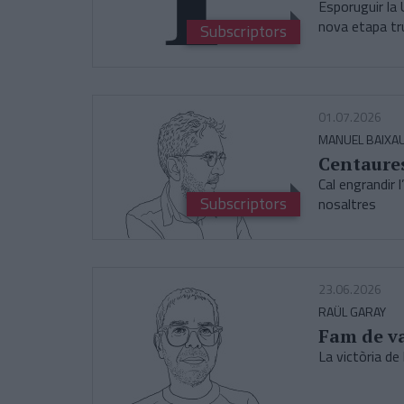
Esporuguir la 
nova etapa t
Subscriptors
01.07.2026
MANUEL BAIXAU
Centaure
Cal engrandir 
Subscriptors
nosaltres
23.06.2026
RAÜL GARAY
Fam de v
La victòria de