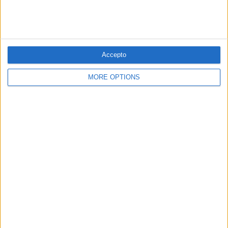
còmodes en Espanya
Per
Blanca Garcia-Oliver
Substitució nacional
Quan la memòria democràtica s'oblida de la castellanització del
Accepto
país
Per
Raül Garay
MORE OPTIONS
Els 20 més populars
PUBLICITAT
PUBLICITAT
PUBLICITAT