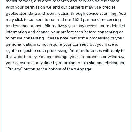
measurement, audience research and services development.
With your permission we and our partners may use precise
geolocation data and identification through device scanning. You
may click to consent to our and our 1538 partners’ processing
as described above. Alternatively you may access more detailed
information and change your preferences before consenting or
to refuse consenting.
Please note that some processing of your
personal data may not require your consent, but you have a
right to object to such processing. Your preferences will apply to
this website only. You can change your preferences or withdraw
23.05.2026
your consent at any time by returning to this site and clicking the
POLÍTICA
"Privacy" button at the bottom of the webpage.
El suspens de la consellera Carmen Ortí
La vaga indefinida escala i situa tota la pressió a sobre de
la responsable valenciana d'ensenyament
Per
Moisés Pérez