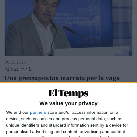
30.05.2026
PAÍS VALENCIÀ
Uns pressupostos marcats per la vaga
educativa (i l'aliança amb Vox)
Augment dels fons a l'AVL i inversions educatives per
apaivagar les protestes
We value your privacy
Per
Moisés Pérez
We and our
partners
store and/or access information on a
device, such as cookies and process personal data, such as
unique identifiers and standard information sent by a device for
personalised advertising and content, advertising and content