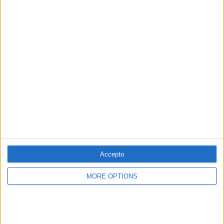
Per
Miquel Payeras
Accepto
09.03.2018
VAGA FEMINISTA
MORE OPTIONS
Que tremole el patriarcat!
Una marea morada massiva a Palma, Barcelona i València
contra el masclisme
Per
Moisés Pérez, Miquel Payeras, Xavier Puig i Sedano