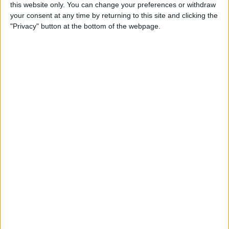
this website only. You can change your preferences or withdraw
your consent at any time by returning to this site and clicking the
"Privacy" button at the bottom of the webpage.
21.03.2021
ECONOMIA
El PP, contra Balears pel repartiment dels
fons europeus
COVID-19
Per
Miquel Payeras