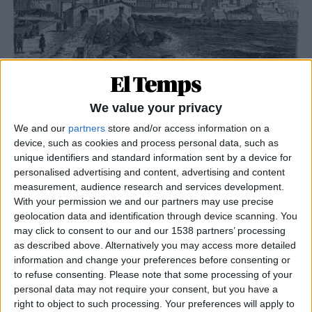
06.05.2021
We value your privacy
FRANCESOS I AFRANCESATS A LES ILLES
L’odi al francès a Balears
We and our
partners
store and/or access information on a
device, such as cookies and process personal data, such as
Temor a les idees revolucionàries
unique identifiers and standard information sent by a device for
Per
Miquel Payeras
personalised advertising and content, advertising and content
measurement, audience research and services development.
With your permission we and our partners may use precise
geolocation data and identification through device scanning. You
may click to consent to our and our 1538 partners’ processing
as described above. Alternatively you may access more detailed
information and change your preferences before consenting or
to refuse consenting.
Please note that some processing of your
personal data may not require your consent, but you have a
right to object to such processing. Your preferences will apply to