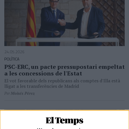
24.05.2026
POLÍTICA
PSC-ERC, un pacte pressupostari empeltat
a les concessions de l'Estat
El vot favorable dels republicans als comptes d'Illa està
lligat a les transferències de Madrid
Per
Moisés Pérez