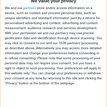
We value your privacy
We and our
partners
store and/or access information on a
device, such as cookies and process personal data, such as
unique identifiers and standard information sent by a device for
personalised advertising and content, advertising and content
measurement, audience research and services development.
With your permission we and our partners may use precise
geolocation data and identification through device scanning. You
may click to consent to our and our 1538 partners’ processing
20.04.2026
as described above. Alternatively you may access more detailed
POLÍTICA
information and change your preferences before consenting or
Quan es fa palès el maltractament a
to refuse consenting.
Please note that some processing of your
Catalunya
personal data may not require your consent, but you have a
El naixement del Consorci d'Inversions visualitza el
right to object to such processing. Your preferences will apply to
dèficit inversor de l'Estat al Principat
this website only. You can change your preferences or withdraw
your consent at any time by returning to this site and clicking the
Per
Moisés Pérez
"Privacy" button at the bottom of the webpage.