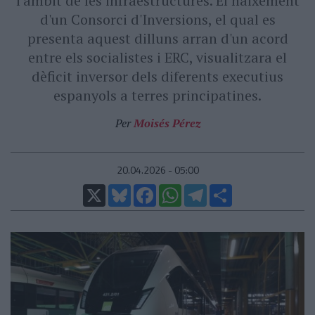
l'àmbit de les infraestructures. El naixement
d'un Consorci d'Inversions, el qual es
presenta aquest dilluns arran d'un acord
entre els socialistes i ERC, visualitzara el
dèficit inversor dels diferents executius
espanyols a terres principatines.
Per
Moisés Pérez
20.04.2026 - 05:00
X
Bluesky
Facebook
WhatsApp
Telegram
Comparteix