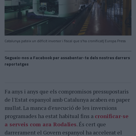
Catalunya pateix un dèficit inversor i fiscal que s'ha cronificat| Europa Press
Segueix-nos a Facebook per assabentar-te dels nostres darrers
reportatges
Fa anys i anys que els compromisos pressupostaris
de l'Estat espanyol amb Catalunya acaben en paper
mullat. La manca d'execució de les inversions
programades ha estat habitual fins a
cronificar-se
a serveis com ara Rodalies
. És cert que
darrerament el Govern espanyol ha accelerat el