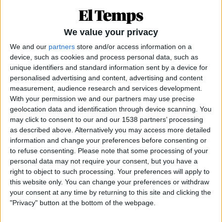
Subscripció al butlletí
Rep les novetats d'El Temps al teu correu:
We value your privacy
We and our
partners
store and/or access information on a
device, such as cookies and process personal data, such as
unique identifiers and standard information sent by a device for
personalised advertising and content, advertising and content
measurement, audience research and services development.
Els republicans, com a principals impulsors
With your permission we and our partners may use precise
d'aquesta mesura, ja van presentar al Congrés una
geolocation data and identification through device scanning. You
proposició de llei per facilitar-ne la creació. La
may click to consent to our and our 1538 partners’ processing
as described above. Alternatively you may access more detailed
possibilitat d'obtenir un seient a les empreses
information and change your preferences before consenting or
públiques estatals
amb més transcendència
to refuse consenting.
Please note that some processing of your
inversora a Catalunya
, com ara Adif, era una de
personal data may not require your consent, but you have a
les grans línies d'aquell plantejament. La proposta
right to object to such processing. Your preferences will apply to
this website only. You can change your preferences or withdraw
també empenta perquè aquest consorci elaborara
your consent at any time by returning to this site and clicking the
calendaris més exigents amb la meta que l'Estat
"Privacy" button at the bottom of the webpage.
deixe de practicar els seus habituals regats als