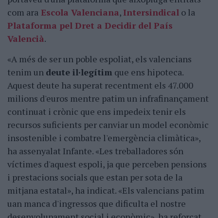
com ara
Escola Valenciana
,
Intersindical
o la
Plataforma pel Dret a Decidir del País
Valencià
.
«A més de ser un poble espoliat, els valencians
tenim un
deute il·legítim
que ens hipoteca.
Aquest deute ha superat recentment els 47.000
milions d'euros mentre patim un infrafinançament
continuat i crònic que ens impedeix tenir els
recursos suficients per canviar un model econòmic
insostenible i combatre l'emergència climàtica»,
ha assenyalat Infante. «Les treballadores són
víctimes d'aquest espoli, ja que perceben pensions
i prestacions socials que estan per sota de la
mitjana estatal», ha indicat. «Els valencians patim
uan manca d'ingressos que dificulta el nostre
desenvolupament social i econòmic», ha reforçat