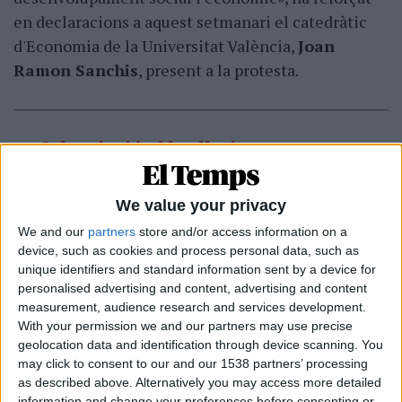
en declaracions a aquest setmanari el catedràtic
d'Economia de la Universitat València,
Joan
Ramon Sanchis
, present a la protesta.
Subscripció al butlletí
Rep les novetats d'El Temps al teu correu:
We value your privacy
We and our
partners
store and/or access information on a
device, such as cookies and process personal data, such as
unique identifiers and standard information sent by a device for
personalised advertising and content, advertising and content
Per a l'economista, «cal assenyalar el deute històric
measurement, audience research and services development.
generat per les
insuficients aportacions de
With your permission we and our partners may use precise
l'Estat espanyol
al País Valencià d'ençà que van
geolocation data and identification through device scanning. You
may click to consent to our and our 1538 partners’ processing
produir-se l'any 1983 les transferències
as described above. Alternatively you may access more detailed
competencials a les autonomies». «Hi ha diverses
information and change your preferences before consenting or