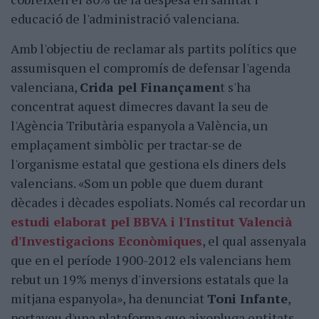
educació de l'administració valenciana.
Amb l'objectiu de reclamar als partits polítics que
assumisquen el compromís de defensar l'agenda
valenciana,
Crida pel Finançamen
t s'ha
concentrat aquest dimecres davant la seu de
l'Agència Tributària espanyola a València, un
emplaçament simbòlic per tractar-se de
l'organisme estatal que gestiona els diners dels
valencians. «Som un poble que duem durant
dècades i dècades espoliats. Només cal recordar un
estudi elaborat pel BBVA i l'Institut Valencià
d'Investigacions Econòmiques
, el qual assenyala
que en el període 1900-2012 els valencians hem
rebut un 19% menys d'inversions estatals que la
mitjana espanyola», ha denunciat
Toni Infante
,
portaveu d'una plataforma que aixopluga entitats