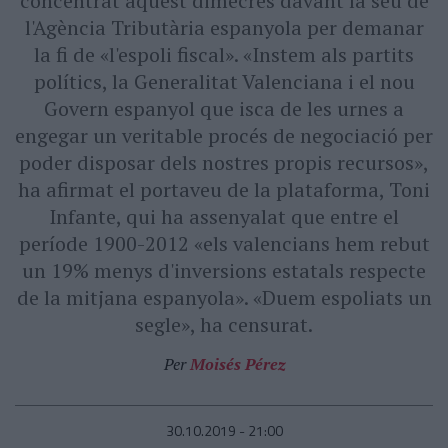
concentrat aquest dimecres davant la seu de
l'Agència Tributària espanyola per demanar
la fi de «l'espoli fiscal». «Instem als partits
polítics, la Generalitat Valenciana i el nou
Govern espanyol que isca de les urnes a
engegar un veritable procés de negociació per
poder disposar dels nostres propis recursos»,
ha afirmat el portaveu de la plataforma, Toni
Infante, qui ha assenyalat que entre el
període 1900-2012 «els valencians hem rebut
un 19% menys d'inversions estatals respecte
de la mitjana espanyola». «Duem espoliats un
segle», ha censurat.
Per
Moisés Pérez
30.10.2019 - 21:00