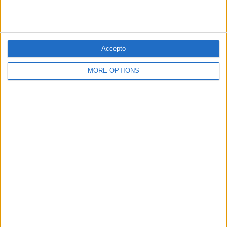
Accepto
MORE OPTIONS
06.09.2019
PAÍS VALENCIÀ
Una autonomia subjugada
La inestabilitat política a l'Estat espanyol condiciona les
finances del territori valencià
Per
Moisés Pérez