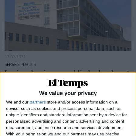
13.07.2021
SERVEIS PÚBLICS
La via valenciana que «blinda» legalment
les reversions sanitàries
La resolució del Tribunal Suprem és un cop per al negoci
milionari de Ribera Salud
We value your privacy
Per
Moisés Pérez
We and our
partners
store and/or access information on a
device, such as cookies and process personal data, such as
unique identifiers and standard information sent by a device for
personalised advertising and content, advertising and content
measurement, audience research and services development.
With your permission we and our partners may use precise