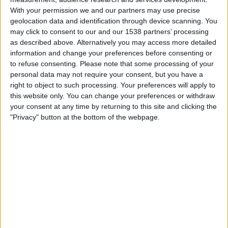
Per
Juli Capilla
With your permission we and our partners may use precise
geolocation data and identification through device scanning. You
may click to consent to our and our 1538 partners’ processing
as described above. Alternatively you may access more detailed
information and change your preferences before consenting or
to refuse consenting.
Please note that some processing of your
personal data may not require your consent, but you have a
right to object to such processing. Your preferences will apply to
this website only. You can change your preferences or withdraw
your consent at any time by returning to this site and clicking the
"Privacy" button at the bottom of the webpage.
15.05.2021
HEMEROTECA
De l'eufòria a la reflexió: la Festa d'Elx
20 anys de la declaració de Patrimoni de la Humanitat del
Misteri d'Elx
Per
Francesc Massip, Lenke Kovàcs