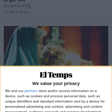
El Misteri d'Elx
Per
Mario Reyes
We value your privacy
14.08.2021
We and our
partners
store and/or access information on a
HEMEROTECA
device, such as cookies and process personal data, such as
unique identifiers and standard information sent by a device for
Els cantors de la Festa o del Misteri d'Elx
personalised advertising and content, advertising and content
Cultura
measurement, audience research and services development.