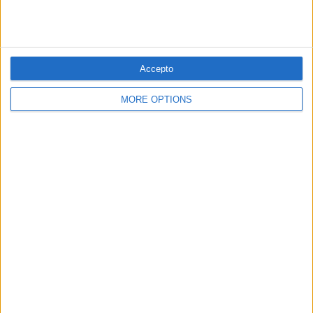
Enuig dels lletrats balears contra la violència
policial: «Fou ús il·legítim de la força»
El Col·legi d'Advocats de les Illes contra la violència policial a la
manifestació de Palma
Accepto
Per
Miquel Payeras
MORE OPTIONS
Els 20 més populars
PUBLICITAT
PUBLICITAT
PUBLICITAT