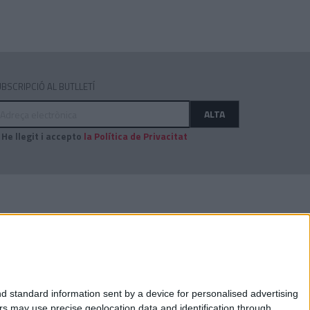
BSCRIPCIÓ AL BUTLLETÍ
dreça
ALTA
ectrònica
He llegit i accepto
la Política de Privacitat
AUDITAT PER:
d standard information sent by a device for personalised advertising
s may use precise geolocation data and identification through