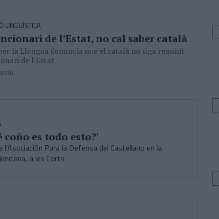
 LINGÜÍSTICA
uncionari de l’Estat, no cal saber català
er la Llengua denuncia que el català no siga requisit
onari de l'Estat
arcía
A
é coño es todo esto?'
 l'Asociación Para la Defensa del Castellano en la
enciana, a les Corts