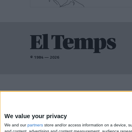
© 1984 — 2026
AMB EL SUPORT DE:
We value your privacy
We and our
partners
store and/or access information on a device, su
and content, advertising and content measurement, audience resea