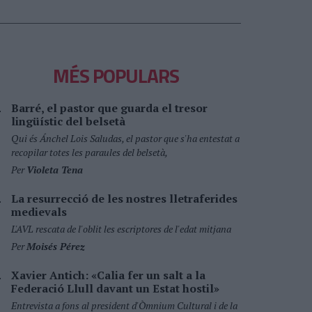
MÉS POPULARS
Barré, el pastor que guarda el tresor
lingüístic del belsetà
Qui és Ánchel Lois Saludas, el pastor que s'ha entestat a
recopilar totes les paraules del belsetà,
Per
Violeta Tena
La resurrecció de les nostres lletraferides
medievals
L'AVL rescata de l'oblit les escriptores de l'edat mitjana
Per
Moisés Pérez
Xavier Antich: «Calia fer un salt a la
Federació Llull davant un Estat hostil»
Entrevista a fons al president d'Òmnium Cultural i de la