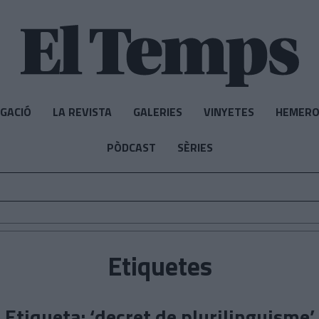
IGACIÓ
LA REVISTA
GALERIES
VINYETES
HEMERO
PÒDCAST
SÈRIES
Etiquetes
Etiqueta: ‘decret de plurilinguisme’