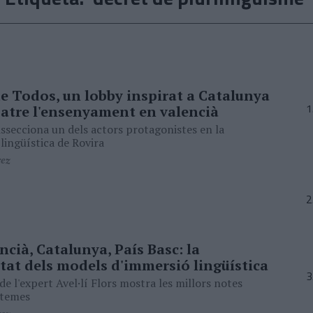
de Todos, un lobby inspirat a Catalunya
atre l'ensenyament en valencià
secciona un dels actors protagonistes en la
lingüística de Rovira
rez
ncià, Catalunya, País Basc: la
tat dels models d'immersió lingüística
de l'expert Avel·lí Flors mostra les millors notes
stemes