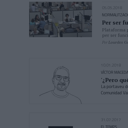
05.05.2018
NORMALITZACIÓ
Per ser f
Plataforma p
per ser funci
Per
Lourdes G
10.01.2018
VÍCTOR MACED
'¿Pero qu
La portaveu de
Comunidad Val
31.07.2017
EL TEMPS