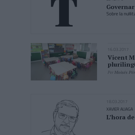
Governar 
Sobre la nul·li
16.03.2017
Vicent Ma
plurilin
Per
Moisés Pé
18.03.2017
XAVIER ALIAGA
L’hora de