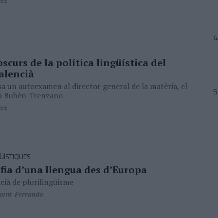
rez
bscurs de la política lingüística del
alencià
 un autoexamen al director general de la matèria, el
ta Rubèn Trenzano
rez
ÜÍSTIQUES
fia d’una llengua des d’Europa
cià de plurilingüisme
ment-Ferrando