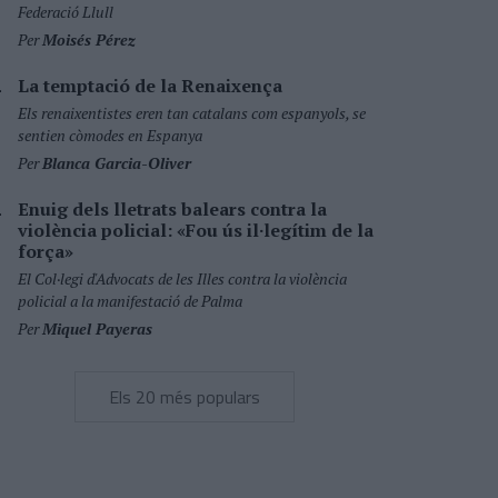
Federació Llull
Per
Moisés Pérez
La temptació de la Renaixença
Els renaixentistes eren tan catalans com espanyols, se
sentien còmodes en Espanya
Per
Blanca Garcia-Oliver
Enuig dels lletrats balears contra la
violència policial: «Fou ús il·legítim de la
força»
El Col·legi d'Advocats de les Illes contra la violència
policial a la manifestació de Palma
Per
Miquel Payeras
Els 20 més populars