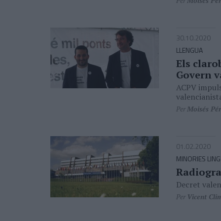
Per
Moisés Pé
30.10.2020
LLENGUA
Els claro
Govern v
ACPV impulsa
valencianis
Per
Moisés Pé
01.02.2020
MINORIES LING
Radiogra
Decret valen
Per
Vicent Cli