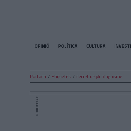
El
Temps
OPINIÓ
POLÍTICA
CULTURA
INVEST
Portada
Etiquetes
decret de plurilinguisme
PUBLICITAT