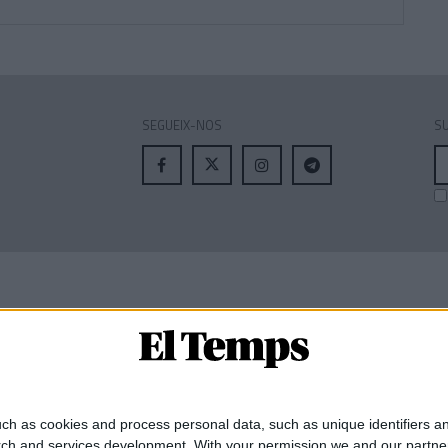
SEGUEIX-NOS
SU
A
el
MEMBRE DE:
ch as cookies and process personal data, such as unique identifiers an
rch and services development.
With your permission we and our partner