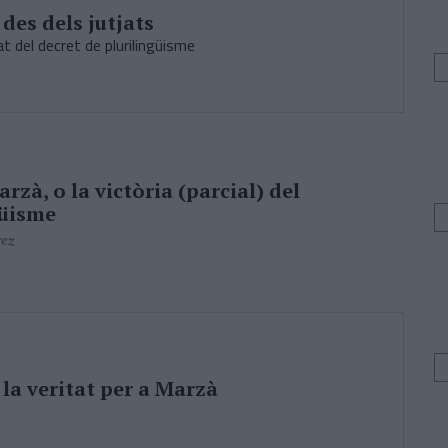
des dels jutjats
tat del decret de plurilingüisme
rzà, o la victòria (parcial) del
güisme
rez
 la veritat per a Marzà