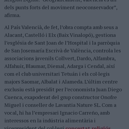
dels punts forts del moviment neoconservador”,
afirma.
Al País Valencià, de fet, l’obra compta amb seus a
Alacant, Castelló i Elx (Baix Vinalopó), gestiona
l’església de Sant Joan de l’Hospital i la parròquia
de San Josemaría Escrivà de València, controla les
associacions juvenils Collvert, Dardo, Alfambra,
Alfahuir, Blaumar, Diemal, Adarga i Cendal, així
com el club universitari Tetuán i els col·legis
majors Saomar, Albalat i Alameda. L’últim centre
exclusiu està presidit per l’economista Juan Diego
Cuenca, exapoderat del grup constructor Onofre
Miguel i conseller de Lavantia Nature SL. Com a
vocal, hi ha l’empresari Ignacio Carreño, amb
interessos en la indústria alimentària i
vicepresident del col·legi
concertat religiós