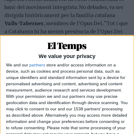
banc del moviment integrista. No debades, va ser
dirigida històricament per la família catalana
Valls-Taberner
, membres de l’Opus Dei. “Tot i que
a Catalunya hi ha menys presència de l’Opus Dei
respecte del País Valencià, és un territori en el
qual determinades elits en formen part”,
puntualitza Vidal.
We value your privacy
We and our
partners
store and/or access information on a
La
teranyina educativa valenciana
també abasta
device, such as cookies and process personal data, such as
els col·legis Altozano d’Alacant, El Vedat de
unique identifiers and standard information sent by a device for
Torrent (Horta), Aitana d’Elx (Baix Vinalopó),
personalised advertising and content, advertising and content
measurement, audience research and services development.
Vilavella de València, Miralvent i Torrenova,
With your permission we and our partners may use precise
ambdós de Betxí (Plana Baixa). Propietat de
geolocation data and identification through device scanning. You
Fomento de Centros de Enseñanza, una firma a
may click to consent to our and our 1538 partners’ processing
l’òrbita de l’Opus Dei
, separen els alumnes per
as described above. Alternatively you may access more detailed
information and change your preferences before consenting or
gènere. De manera conjunta, reben 9.889.071 euros
to refuse consenting.
Please note that some processing of your
anuals. La xarxa segregacionista amb lligams amb
personal data may not require your consent, but you have a