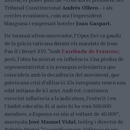
Tribunal Constitucional
Andrés Ollero
— i als
cercles econòmics, com ara l’expresident
blaugrana i empresari hoteler
Joan Gaspart
.
De tarannà ultraconservador, l’Opus Dei va gaudir
de la gràcia vaticana durant els mandats de Joan
Pau II i Benet XVI. “Amb
l’arribada de Francesc
,
però, l’obra ha minvat en influència. Una pèrdua de
representativitat a la jerarquia eclesiàstica que
coincideix amb la decadència del moviment, que
pateix una crisi d’afiliació. Els integrants tenen una
edat mitjana de 65 anys. Amb tot, continuen
exercint influència a la judicatura, l’exèrcit i en
l’àmbit educatiu. Si al món hi ha vora 300.000
membres, a Espanya en són al voltant de 40.000”,
assenyala
José Manuel Vidal
, teòleg i director de
Religión Digital
. “Geogràficament, València és un