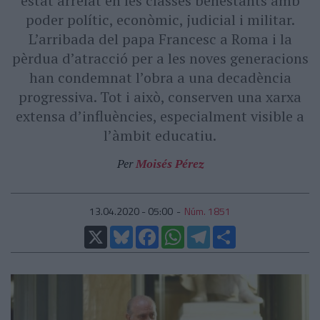
estat arrelat en les classes benestants amb
poder polític, econòmic, judicial i militar.
L’arribada del papa Francesc a Roma i la
pèrdua d’atracció per a les noves generacions
han condemnat l’obra a una decadència
progressiva. Tot i això, conserven una xarxa
extensa d’influències, especialment visible a
l’àmbit educatiu.
Per
Moisés Pérez
13.04.2020 - 05:00
Núm. 1851
X
Bluesky
Facebook
WhatsApp
Telegram
Comparteix