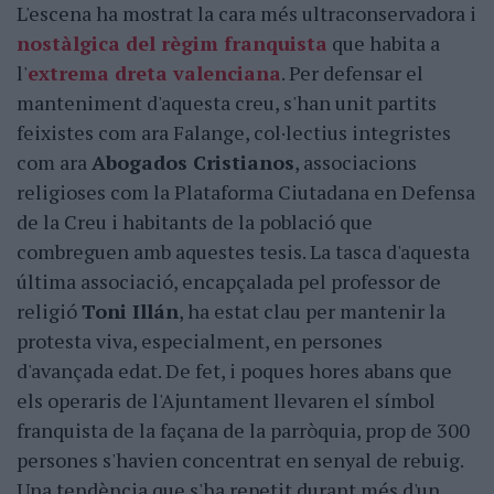
L'escena ha mostrat la cara més ultraconservadora i
nostàlgica del règim franquista
que habita a
l'
extrema dreta valenciana
. Per defensar el
manteniment d'aquesta creu, s'han unit partits
feixistes com ara Falange, col·lectius integristes
com ara
Abogados Cristianos
, associacions
religioses com la Plataforma Ciutadana en Defensa
de la Creu i habitants de la població que
combreguen amb aquestes tesis. La tasca d'aquesta
última associació, encapçalada pel professor de
religió
Toni Illán
, ha estat clau per mantenir la
protesta viva, especialment, en persones
d'avançada edat. De fet, i poques hores abans que
els operaris de l'Ajuntament llevaren el símbol
franquista de la façana de la parròquia, prop de 300
persones s'havien concentrat en senyal de rebuig.
Una tendència que s'ha repetit durant més d'un