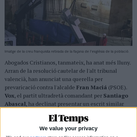
Imatge de la creu franquista retirada de la façana de l'església de la població.
Abogados Cristianos, tanmateix, ha anat més lluny.
Arran de la resolució cautelar de l'alt tribunal
valencià, han anunciat una querella per
prevaricació contra l'alcalde
Fran Maciá
(PSOE).
Vox
, el partit ultradretà comandant per
Santiago
Abascal
, ha declinat presentar un escrit similar
després del d'Abogados Cristianos. El portaveu dels
populars al municipi,
Manuel Illán
, també ha
advertit que «utilitzaran tots els mitjans legals al
We value your privacy
seu abast» per retornar la creu a la façana de