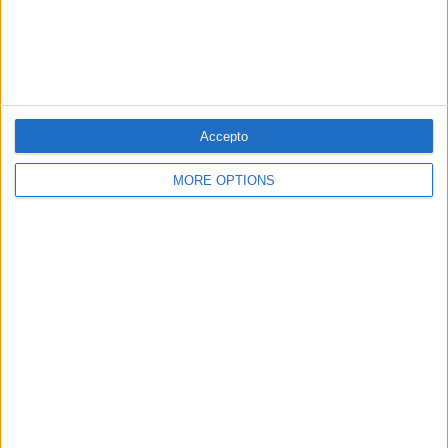
Per
Manuel Lillo
Accepto
MORE OPTIONS
12.05.2017
Les tres cares del falangisme
Per
Miquel Payeras