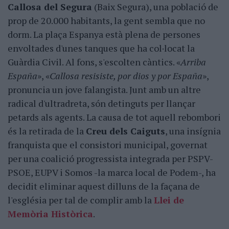
Callosa del Segura
(Baix Segura), una població de
prop de 20.000 habitants, la gent sembla que no
dorm. La plaça Espanya està plena de persones
envoltades d'unes tanques que ha col·locat la
Guàrdia Civil. Al fons, s'escolten càntics. «
Arriba
España
», «
Callosa resisiste, por dios y por España
»,
pronuncia un jove falangista. Junt amb un altre
radical d'ultradreta, són detinguts per llançar
petards als agents. La causa de tot aquell rebombori
és la retirada de la
Creu dels Caiguts
, una insígnia
franquista que el consistori municipal, governat
per una coalició progressista integrada per PSPV-
PSOE, EUPV i Somos -la marca local de Podem-, ha
decidit eliminar aquest dilluns de la façana de
l'església per tal de complir amb la
Llei de
Memòria Històrica
.