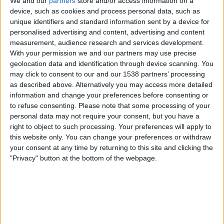
We and our
partners
store and/or access information on a
l'església.
device, such as cookies and process personal data, such as
unique identifiers and standard information sent by a device for
personalised advertising and content, advertising and content
Ultracatolicisme
measurement, audience research and services development.
With your permission we and our partners may use precise
Però, qui és aquesta plataforma d'advocats?
Segons
geolocation data and identification through device scanning. You
la seua web
, es declara contra l'avortament i
may click to consent to our and our 1538 partners’ processing
as described above. Alternatively you may access more detailed
qüestiona, fins i tot, el divorci, que va ser aprovat a
information and change your preferences before consenting or
l'Estat espanyol per un partit d'inspiració
to refuse consenting.
Please note that some processing of your
democratacristiana com l'
UCD
. «Abogados
personal data may not require your consent, but you have a
right to object to such processing. Your preferences will apply to
Cristianos promou una legislació que protegisca el
this website only. You can change your preferences or withdraw
matrimoni com a una institució bàsica de la
your consent at any time by returning to this site and clicking the
societat formada entre un home i una dona i
"Privacy" button at the bottom of the webpage.
defensa les mesures que ajuden als marits a tenir
matrimonis sòlids», assenyala al seu portal a
internet.