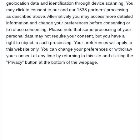
geolocation data and identification through device scanning. You
may click to consent to our and our 1538 partners’ processing
as described above. Alternatively you may access more detailed
information and change your preferences before consenting or
to refuse consenting.
Please note that some processing of your
personal data may not require your consent, but you have a
right to object to such processing. Your preferences will apply to
this website only. You can change your preferences or withdraw
your consent at any time by returning to this site and clicking the
08.10.2021
"Privacy" button at the bottom of the webpage.
LLENGUA
Operació AVL, crònica d’un pacte que va
apaivagar els ànims lingüístics
El periodista Sergi Castillo ha presentat a València el seu
llibre sobre la creació de l'acadèmia
Per
Moisés Pérez