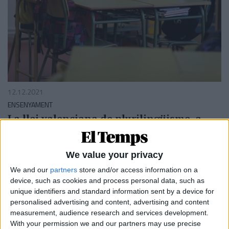
12.12.2021
ENSENYAMENT
La llei valenciana de plurilingüisme, a
examen
El sisè congrés d'Escola Valenciana ha sotmès a avaluació
la normativa educativa del Botànic
We value your privacy
Per
Moisés Pérez
We and our
partners
store and/or access information on a
device, such as cookies and process personal data, such as
unique identifiers and standard information sent by a device for
personalised advertising and content, advertising and content
measurement, audience research and services development.
With your permission we and our partners may use precise