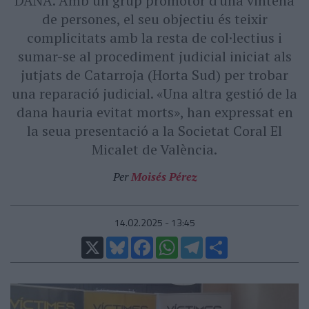
DANA. Amb un grup promotor d'una vintena
de persones, el seu objectiu és teixir
complicitats amb la resta de col·lectius i
sumar-se al procediment judicial iniciat als
jutjats de Catarroja (Horta Sud) per trobar
una reparació judicial. «Una altra gestió de la
dana hauria evitat morts», han expressat en
la seua presentació a la Societat Coral El
Micalet de València.
Per
Moisés Pérez
14.02.2025 - 13:45
X
Bluesky
Facebook
WhatsApp
Telegram
Comparteix