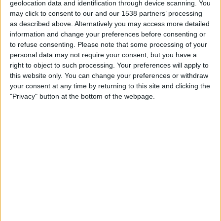
geolocation data and identification through device scanning. You
impregnat la resta d'intervencions de presentació
may click to consent to our and our 1538 partners’ processing
d'aquesta entitat: «
Ens vam sentir abandonats
as described above. Alternatively you may access more detailed
pel govern de Mazón
», s'ha mostrat
information and change your preferences before consenting or
to refuse consenting.
Please note that some processing of your
indignada
Merxe Alabau
, una altra de les veus de
personal data may not require your consent, but you have a
l'associació provinent de les
pedanies oblidades
right to object to such processing. Your preferences will apply to
de València i afectades per la barrancada
.
this website only. You can change your preferences or withdraw
your consent at any time by returning to this site and clicking the
"Privacy" button at the bottom of the webpage.
Empar Puchades
,
històrica activista veïnal
i
damnificada per aquells aiguats devastadors com a
veïna de la pedania de Castellar-l'Oliveral, ha
radiografiat el drama que es va viure en els pobles
de la ciutat de València: «A la Torre, amb només
5.000 habitants,
aquell 29 d'octubre es van
perdre 17 vides
». «No volem una simple
reconstrucció. Volem que es prenguen mesures
perquè no torne a passar», han clamat des de