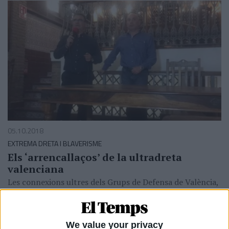
05.10.2018
EXTREMA DRETA I BLAVERISME
Els ‘arrencallaços’ de la ultradreta
valenciana
Les connexions ultres dels Grups de Defensa de València,
imitació dels GDR catalans
Per
Juan Carlos Lagunas, Joan Cantarero
We value your privacy