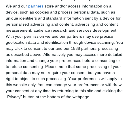
We and our
partners
store and/or access information on a
device, such as cookies and process personal data, such as
unique identifiers and standard information sent by a device for
personalised advertising and content, advertising and content
measurement, audience research and services development.
With your permission we and our partners may use precise
geolocation data and identification through device scanning. You
may click to consent to our and our 1538 partners’ processing
as described above. Alternatively you may access more detailed
information and change your preferences before consenting or
to refuse consenting.
Please note that some processing of your
personal data may not require your consent, but you have a
17.09.2018
right to object to such processing. Your preferences will apply to
VIOLÈNCIA ULTRADRETANA
this website only. You can change your preferences or withdraw
Qui són els suposats agressors de la
your consent at any time by returning to this site and clicking the
manifestació ultra del 9 de setembre?
"Privacy" button at the bottom of the webpage.
Entre els encarregats dels busos hi havia també militants
d'ultradreta
Per
Cris Chaika