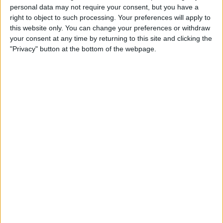
personal data may not require your consent, but you have a
right to object to such processing. Your preferences will apply to
this website only. You can change your preferences or withdraw
your consent at any time by returning to this site and clicking the
"Privacy" button at the bottom of the webpage.
24.03.2024
TRIBUNALS
Eduardo Zaplana: qui perd un amic, perd
un tresor judicial
Les lleialtats fugaces que protegien l'expresident valencià
a la trama Erial
Per
Moisés Pérez