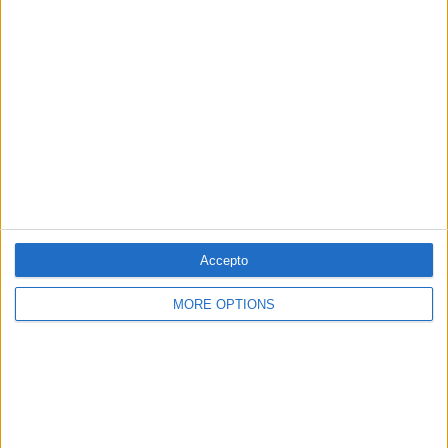
Per
Moisés Pérez
El PSPV i l’Ajuntament d’Alacant: 32 anys sense
repetir candidat a l’alcaldia
Nou candidats en nou eleccions: la manca de projecte socialista a
la segona ciutat del País Valencià
Per
Víctor Maceda
Els 20 més populars
Accepto
PUBLICITAT
MORE OPTIONS
PUBLICITAT
PUBLICITAT