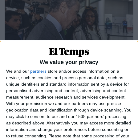
We value your privacy
09.04.2024
TRIBUNALS
We and our
partners
store and/or access information on a
Zaplana, a la cua
device, such as cookies and process personal data, such as
unique identifiers and standard information sent by a device for
L'expresident tira balons fora davant del jutge pendent
personalised advertising and content, advertising and content
de possibles confessions que l'incriminen
measurement, audience research and services development.
Per
Moisés Pérez
With your permission we and our partners may use precise
geolocation data and identification through device scanning. You
may click to consent to our and our 1538 partners’ processing
as described above. Alternatively you may access more detailed
information and change your preferences before consenting or
to refuse consenting.
Please note that some processing of your