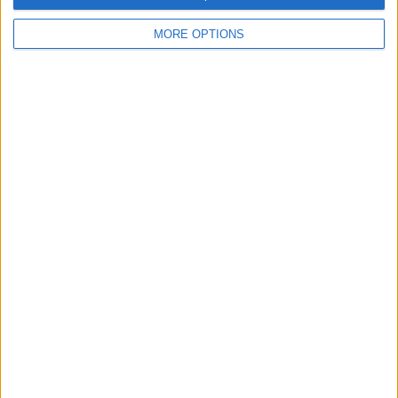
MORE OPTIONS
PUBLICITAT
PUBLICITAT
PUBLICITAT
© 1984 — 2026
SEGUEIX-NOS