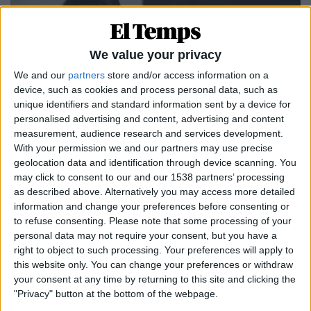
We value your privacy
We and our
partners
store and/or access information on a
device, such as cookies and process personal data, such as
unique identifiers and standard information sent by a device for
personalised advertising and content, advertising and content
measurement, audience research and services development.
With your permission we and our partners may use precise
20.04.2022
geolocation data and identification through device scanning. You
INDEPENDENTISME
may click to consent to our and our 1538 partners’ processing
Albert Botran: «Les revolucions que
as described above. Alternatively you may access more detailed
segons Aragonès s’havien de fer han
information and change your preferences before consenting or
quedat al tinter»
to refuse consenting.
Please note that some processing of your
personal data may not require your consent, but you have a
Entrevista al diputat de la CUP que publica el llibre
right to object to such processing. Your preferences will apply to
'Independència és revolució' amb Edicions 3i4
this website only. You can change your preferences or withdraw
Per
Xavier Puig i Sedano
your consent at any time by returning to this site and clicking the
"Privacy" button at the bottom of the webpage.