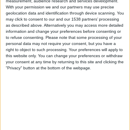
measurement, audience research and services development.
poder papal de la Santa Seu. «Les ambicions
With your permission we and our partners may use precise
d’Escrivà no tenien límits. Va decidir que també
geolocation data and identification through device scanning. You
may click to consent to our and our 1538 partners’ processing
necessitaria un edifici addicional per acollir la seu
as described above. Alternatively you may access more detailed
central regional —ja havia dividit el món en set
information and change your preferences before consenting or
regions diferents—. Així mateix, li calia disposar
to refuse consenting.
Please note that some processing of your
d’una altra casa per a la seua branca femenina, una
personal data may not require your consent, but you have a
right to object to such processing. Your preferences will apply to
escola de formació per a membres numeraris i dos
this website only. You can change your preferences or withdraw
centres d’estudis, un centre de conferències al
your consent at any time by returning to this site and clicking the
costat de la residència papal d’estiu a Castel
"Privacy" button at the bottom of the webpage.
Gandolfo i quatre residències per tot Itàlia»,
detalla.
Per a sufragar l’expansió del moviment i el
complex residencial a la capital transalpina, l’Opus
Dei comptaria amb el beneplàcit del franquisme.
Una de les institucions de la qual en traurien rèdit
econòmic seria el CSIC. «Durant els primers anys