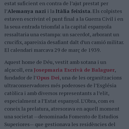
estat suficient en contra de l’ajut prestat per
l’
Alemanya nazi
i la
Itàlia feixista
. Els colpistes
estaven escrivint el punt final a la Guerra Civil i en
la seua entrada triomfal a la capital espanyola
ressaltaria una estampa: un sacerdot, arborant un
crucifix, apareixia desafiant dalt d’un camió militar.
El calendari marcava 29 de març de 1939.
Aquest home de Déu, vestit amb sotana i un
alçacoll, era
Josepmaria Escrivà de Balaguer
,
fundador de l’
Opus Dei
, una de les organitzacions
ultraconservadores més poderoses de l’Església
catòlica i amb diversos representants a l’elit,
especialment a l’Estat espanyol. L’Obra, com es
coneix la prelatura, atresorava en aquell moment
una societat —denominada Fomento de Estudios
Superiores— que gestionava les residències del