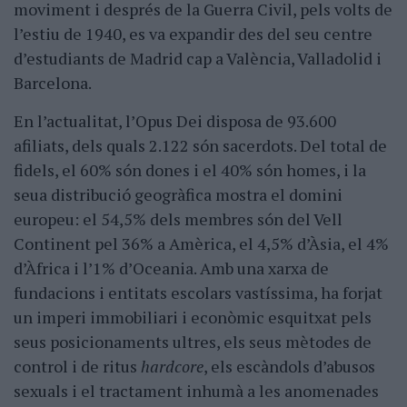
moviment i després de la Guerra Civil, pels volts de
l’estiu de 1940, es va expandir des del seu centre
d’estudiants de Madrid cap a València, Valladolid i
Barcelona.
En l’actualitat, l’Opus Dei disposa de 93.600
afiliats, dels quals 2.122 són sacerdots. Del total de
fidels, el 60% són dones i el 40% són homes, i la
seua distribució geogràfica mostra el domini
europeu: el 54,5% dels membres són del Vell
Continent pel 36% a Amèrica, el 4,5% d’Àsia, el 4%
d’Àfrica i l’1% d’Oceania. Amb una xarxa de
fundacions i entitats escolars vastíssima, ha forjat
un imperi immobiliari i econòmic esquitxat pels
seus posicionaments ultres, els seus mètodes de
control i de ritus
hardcore
, els escàndols d’abusos
sexuals i el tractament inhumà a les anomenades