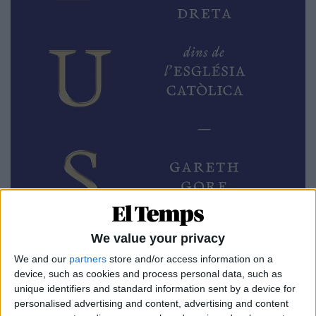
We value your privacy
We and our
partners
store and/or access information on a
Les finances de l’Obra arrossegaven la
rèmora de
device, such as cookies and process personal data, such as
la compra i l’expansió de Villa Tevere
,
unique identifiers and standard information sent by a device for
personalised advertising and content, advertising and content
l’acomodada seu del moviment a Roma, a tocar del