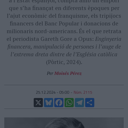
a l’Estat espanyol, compta amb un empori
que s’ha finançat en diferents èpoques per
l’ajut econòmic del franquisme, els tripijocs
financers del Banc Popular i donacions de
milionaris nord-americans. És el que retrata
el periodista Gareth Gore a Opus:
Enginyeria
financera, manipulació de persones i l’auge de
l’extrema dreta dintre de l’Església catòlica
(Pòrtic, 2024).
Per
Moisés Pérez
25.12.2024 - 05:00
Núm. 2115
X
Bluesky
Facebook
WhatsApp
Telegram
Comparteix