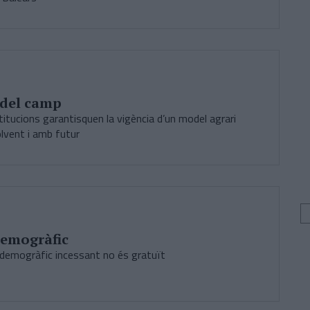
 del camp
stitucions garantisquen la vigència d’un model agrari
lvent i amb futur
demogràfic
 demogràfic incessant no és gratuït