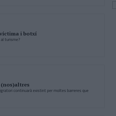
víctima i botxí
t al turisme?
(nos)altres
gratori continuarà existint per moltes barreres que