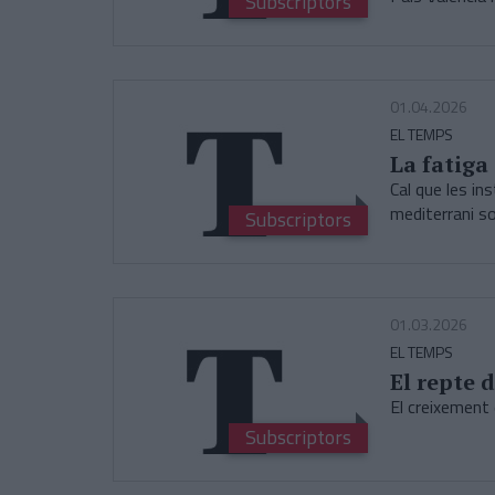
Subscriptors
01.04.2026
EL TEMPS
La fatiga
Cal que les in
mediterrani so
Subscriptors
01.03.2026
EL TEMPS
El repte 
El creixement
Subscriptors