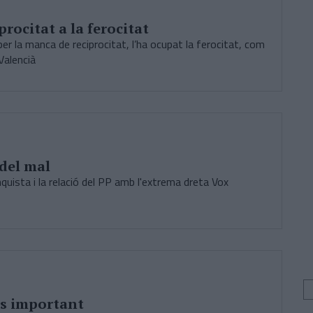
procitat a la ferocitat
 per la manca de reciprocitat, l’ha ocupat la ferocitat, com
Valencià
 del mal
nquista i la relació del PP amb l'extrema dreta Vox
és important