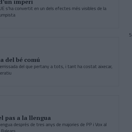
d’un imperi
UE s’ha convertit en un dels efectes més visibles de la
rumpista
a del bé comú
rrissada del que pertany a tots, i tant ha costat aixecar,
eratiu
el pas a la llengua
 llengua després de tres anys de majories de PP i Vox al
i Balears