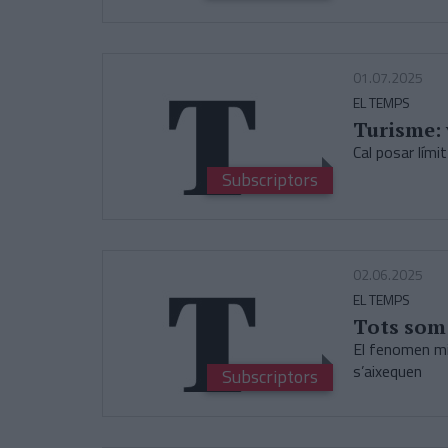
01.07.2025
EL TEMPS
Turisme: 
Cal posar lími
Subscriptors
02.06.2025
EL TEMPS
Tots som 
El fenomen mi
s’aixequen
Subscriptors