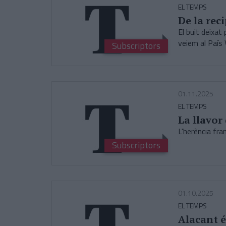
EL TEMPS
De la reci
El buit deixat
veiem al País 
Subscriptors
01.11.2025
EL TEMPS
La llavor
L'herència fra
Subscriptors
01.10.2025
EL TEMPS
Alacant 