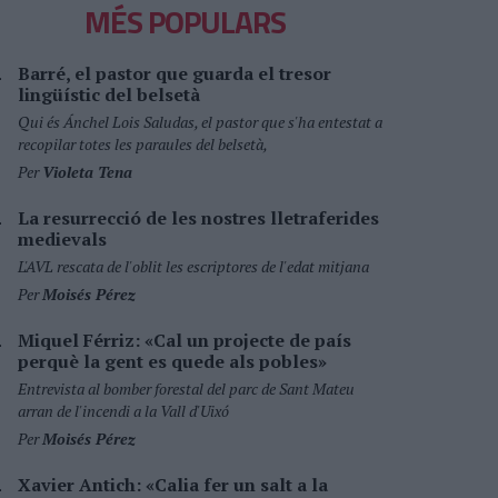
MÉS POPULARS
Barré, el pastor que guarda el tresor
lingüístic del belsetà
Qui és Ánchel Lois Saludas, el pastor que s'ha entestat a
recopilar totes les paraules del belsetà,
Per
Violeta Tena
La resurrecció de les nostres lletraferides
medievals
L'AVL rescata de l'oblit les escriptores de l'edat mitjana
Per
Moisés Pérez
Miquel Férriz: «Cal un projecte de país
perquè la gent es quede als pobles»
Entrevista al bomber forestal del parc de Sant Mateu
arran de l'incendi a la Vall d'Uixó
Per
Moisés Pérez
Xavier Antich: «Calia fer un salt a la