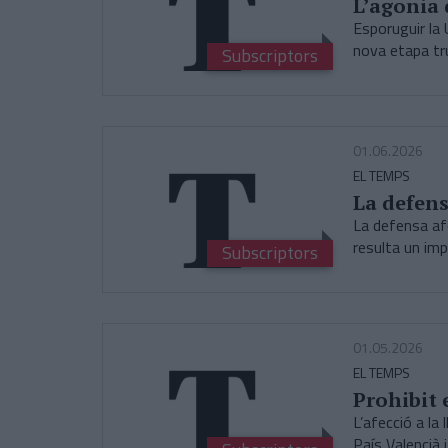
L’agonia 
Esporuguir la 
nova etapa t
Subscriptors
01.06.2026
EL TEMPS
La defens
La defensa afe
resulta un imp
Subscriptors
01.05.2026
EL TEMPS
Prohibit 
L’afecció a la
País Valencià 