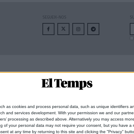
SEGUEIX-NOS
SU
A
el
MEMBRE DE:
ch as cookies and process personal data, such as unique identifiers an
rch and services development.
With your permission we and our partner
ners’ processing as described above. Alternatively you may access mor
 of your personal data may not require your consent, but you have a rig
nt at any time by returning to this site and clicking the "Privacy" but