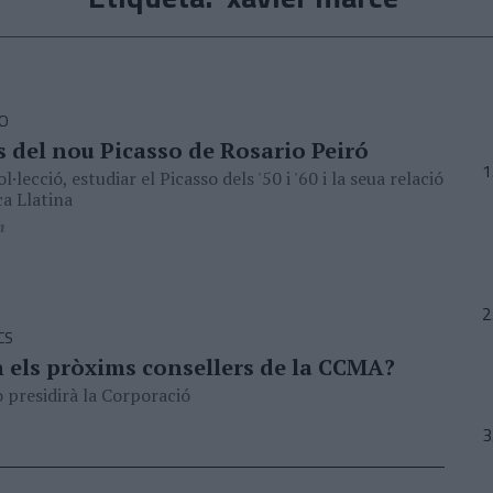
SO
s del nou Picasso de Rosario Peiró
l·lecció, estudiar el Picasso dels '50 i '60 i la seua relació
a Llatina
n
CS
n els pròxims consellers de la CCMA?
o presidirà la Corporació