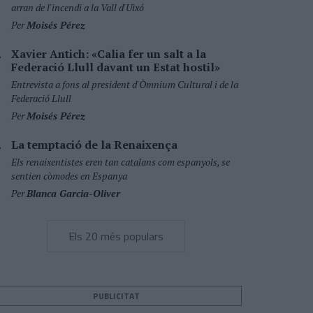
arran de l'incendi a la Vall d'Uixó
Per
Moisés Pérez
Xavier Antich: «Calia fer un salt a la
Federació Llull davant un Estat hostil»
Entrevista a fons al president d'Òmnium Cultural i de la
Federació Llull
Per
Moisés Pérez
La temptació de la Renaixença
Els renaixentistes eren tan catalans com espanyols, se
sentien còmodes en Espanya
Per
Blanca Garcia-Oliver
Els 20 més populars
PUBLICITAT