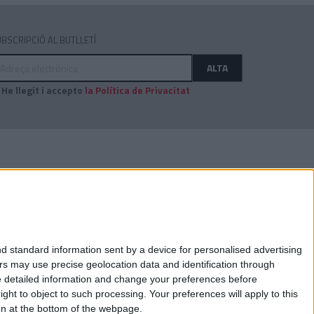
BSCRIPCIÓ AL BUTLLETÍ
dreça
ALTA
ectrònica
He llegit i accepto
la Política de Privacitat
AUDITAT PER:
d standard information sent by a device for personalised advertising
s may use precise geolocation data and identification through
e detailed information and change your preferences before
ht to object to such processing. Your preferences will apply to this
ton at the bottom of the webpage.