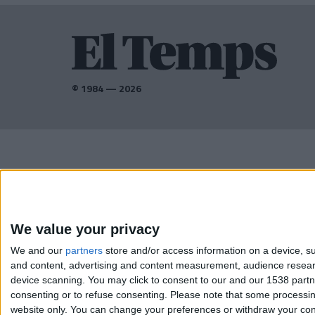
© 1984 — 2026
AMB EL SUPORT DE:
We value your privacy
We and our
partners
store and/or access information on a device, su
and content, advertising and content measurement, audience resea
device scanning. You may click to consent to our and our 1538 part
consenting or to refuse consenting.
Please note that some processing
website only. You can change your preferences or withdraw your conse