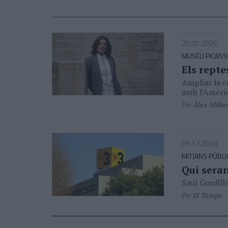
25.05.2026
MUSEU PICAS
Els repte
Ampliar la co
amb l'Amèric
Per
Àlex Milia
05.12.2018
MITJANS PÚBLI
Qui sera
Saül Gordill
Per
El Temps