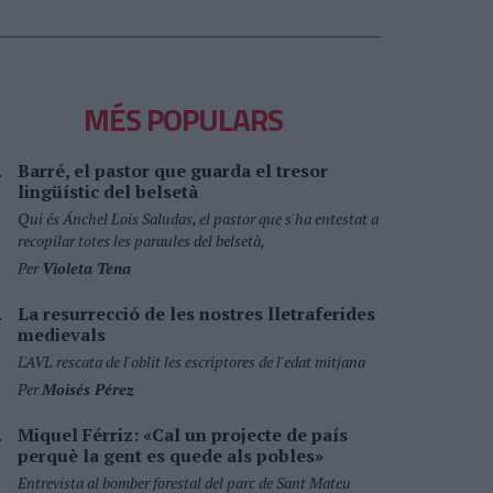
MÉS POPULARS
Barré, el pastor que guarda el tresor
lingüístic del belsetà
Qui és Ánchel Lois Saludas, el pastor que s'ha entestat a
recopilar totes les paraules del belsetà,
Per
Violeta Tena
La resurrecció de les nostres lletraferides
medievals
L'AVL rescata de l'oblit les escriptores de l'edat mitjana
Per
Moisés Pérez
Miquel Férriz: «Cal un projecte de país
perquè la gent es quede als pobles»
Entrevista al bomber forestal del parc de Sant Mateu