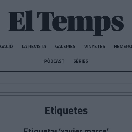
IGACIÓ
LA REVISTA
GALERIES
VINYETES
HEMERO
PÒDCAST
SÈRIES
Etiquetes
Etiqueta: ‘xavier marce’