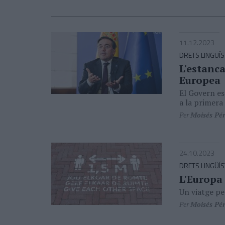
11.12.2023
DRETS LINGÜÍS
L'estanca
Europea
El Govern es
a la primera
Per
Moisés Pé
24.10.2023
DRETS LINGÜÍS
L'Europa 
Un viatge pe
Per
Moisés Pé