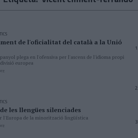
TICS
ment de l'oficialitat del català a la Unió
panyol plega en l'ofensiva per l'ascens de l'idioma propi
 divisió europea
rez
TICS
de les llengües silenciades
r l'Europa de la minorització lingüística
rez