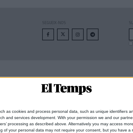
SEGUEIX-NOS
SU
A
el
MEMBRE DE:
ch as cookies and process personal data, such as unique identifiers an
rch and services development.
With your permission we and our partner
ners’ processing as described above. Alternatively you may access mor
 of your personal data may not require your consent, but you have a rig