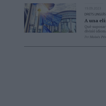
19.09.2023
DRETS LINGÜÍS
A una eli
Què suposaria
divisió idiom
Per
Moisés Pé