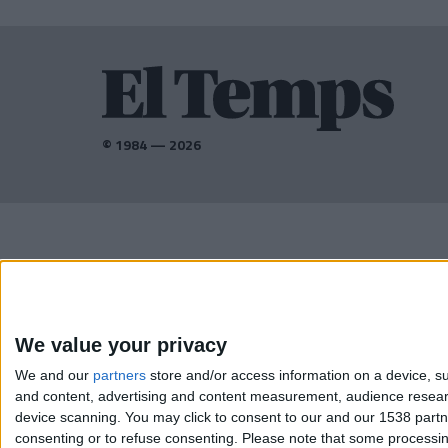
© 1984 — 2026
AMB EL SUPORT DE:
We value your privacy
We and our
partners
store and/or access information on a device, su
and content, advertising and content measurement, audience resea
device scanning. You may click to consent to our and our 1538 part
consenting or to refuse consenting.
Please note that some processing