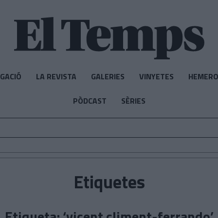
IGACIÓ
LA REVISTA
GALERIES
VINYETES
HEMERO
PÒDCAST
SÈRIES
Etiquetes
Etiqueta: ‘vicent climent-ferrando’