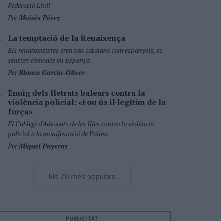
Federació Llull
Per
Moisés Pérez
La temptació de la Renaixença
Els renaixentistes eren tan catalans com espanyols, se
sentien còmodes en Espanya
Per
Blanca Garcia-Oliver
Enuig dels lletrats balears contra la
violència policial: «Fou ús il·legítim de la
força»
El Col·legi d'Advocats de les Illes contra la violència
policial a la manifestació de Palma
Per
Miquel Payeras
Els 20 més populars
PUBLICITAT