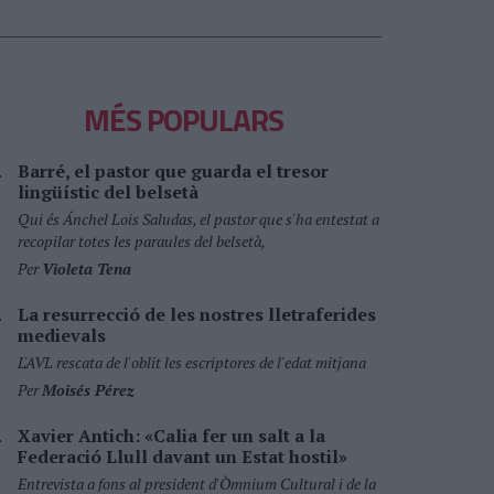
MÉS POPULARS
Barré, el pastor que guarda el tresor
lingüístic del belsetà
Qui és Ánchel Lois Saludas, el pastor que s'ha entestat a
recopilar totes les paraules del belsetà,
Per
Violeta Tena
La resurrecció de les nostres lletraferides
medievals
L'AVL rescata de l'oblit les escriptores de l'edat mitjana
Per
Moisés Pérez
Xavier Antich: «Calia fer un salt a la
Federació Llull davant un Estat hostil»
Entrevista a fons al president d'Òmnium Cultural i de la