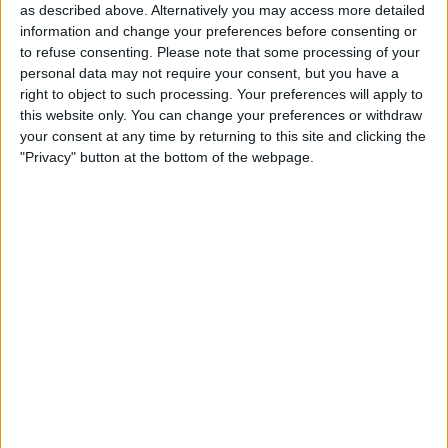
MÉS POPULARS
as described above. Alternatively you may access more detailed
information and change your preferences before consenting or
to refuse consenting.
Please note that some processing of your
Barré, el pastor que guarda el tresor lingüístic
personal data may not require your consent, but you have a
del belsetà
right to object to such processing. Your preferences will apply to
Qui és Ánchel Lois Saludas, el pastor que s'ha entestat a recopilar
this website only. You can change your preferences or withdraw
totes les paraules del belsetà,
your consent at any time by returning to this site and clicking the
Per
Violeta Tena
"Privacy" button at the bottom of the webpage.
La resurrecció de les nostres lletraferides
medievals
L'AVL rescata de l'oblit les escriptores de l'edat mitjana
Per
Moisés Pérez
Xavier Antich: «Calia fer un salt a la Federació
Llull davant un Estat hostil»
Entrevista a fons al president d'Òmnium Cultural i de la Federació
Llull
Per
Moisés Pérez
La temptació de la Renaixença