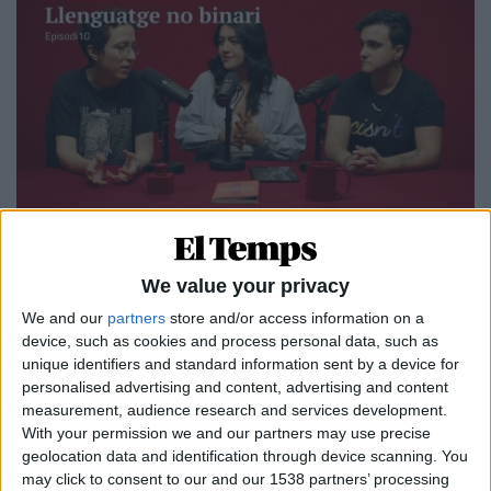
15.11.2023
PÒDCAST
We value your privacy
Llenguatge no binari | El Temporitzador
1x10
We and our
partners
store and/or access information on a
device, such as cookies and process personal data, such as
Amic, amiga i amigui
unique identifiers and standard information sent by a device for
Per
Laura Tapiolas Fàbregas
personalised advertising and content, advertising and content
measurement, audience research and services development.
With your permission we and our partners may use precise
geolocation data and identification through device scanning. You
may click to consent to our and our 1538 partners’ processing