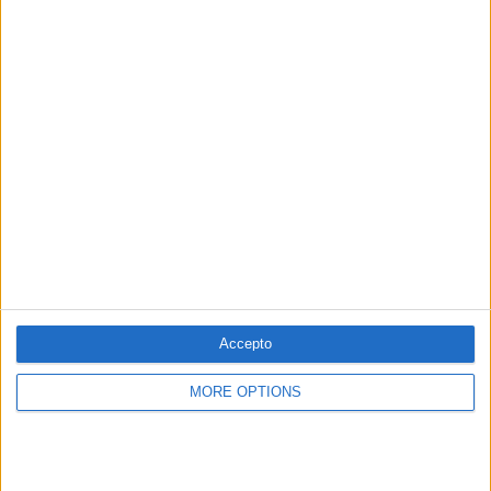
PUBLICITAT
PUBLICITAT
PUBLICITAT
PUBLICITAT
Accepto
MORE OPTIONS
© 1984 — 2026