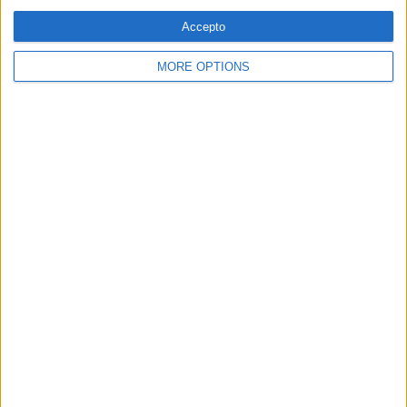
PUBLICITAT
Accepto
MORE OPTIONS
© 1984 — 2026
SEGUEIX-NOS
SUBSCRIPCIÓ AL BUTLLETÍ
Adreça
ALTA
electrònica
He llegit i accepto
la Política de Privacitat