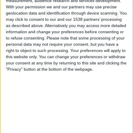
measurement, audience research and services development.
With your permission we and our partners may use precise
geolocation data and identification through device scanning. You
may click to consent to our and our 1538 partners’ processing
02.01.2017
as described above. Alternatively you may access more detailed
Una col·lecció popular d’Editorial Base
information and change your preferences before consenting or
recupera els primers grans clàssics de la
to refuse consenting.
Please note that some processing of your
història de Catalunya
personal data may not require your consent, but you have a
Per
Lluís Bonada
right to object to such processing. Your preferences will apply to
this website only. You can change your preferences or withdraw
your consent at any time by returning to this site and clicking the
"Privacy" button at the bottom of the webpage.
MÉS POPULARS
Barré, el pastor que guarda el tresor lingüístic
del belsetà
Qui és Ánchel Lois Saludas, el pastor que s'ha entestat a recopilar
totes les paraules del belsetà,
Per
Violeta Tena