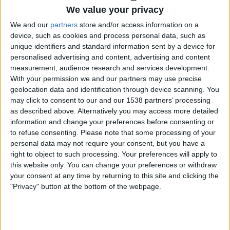
We value your privacy
We and our
partners
store and/or access information on a
device, such as cookies and process personal data, such as
unique identifiers and standard information sent by a device for
personalised advertising and content, advertising and content
measurement, audience research and services development.
With your permission we and our partners may use precise
geolocation data and identification through device scanning. You
may click to consent to our and our 1538 partners’ processing
as described above. Alternatively you may access more detailed
17.11.2022
information and change your preferences before consenting or
Art i disseny a les cartes de menú
to refuse consenting.
Please note that some processing of your
personal data may not require your consent, but you have a
Per
Carles Gámez
right to object to such processing. Your preferences will apply to
this website only. You can change your preferences or withdraw
your consent at any time by returning to this site and clicking the
"Privacy" button at the bottom of the webpage.