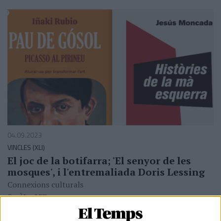
04.09.2023
VINCLES (XLI)
El joc de la botifarra; 'El senyor de les
mosques', i l'entremaliada Doris Lessing
Connexions culturals
Per
Àlex Milian