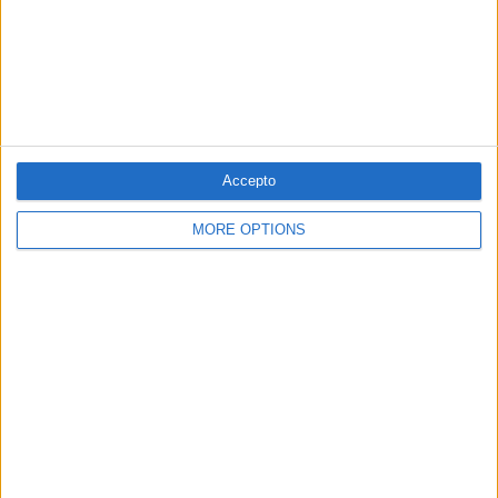
Accepto
MORE OPTIONS
10.12.2019
Picasso i Éluard, una amistat emocionant
i fecunda
Per
Pere Antoni Pons