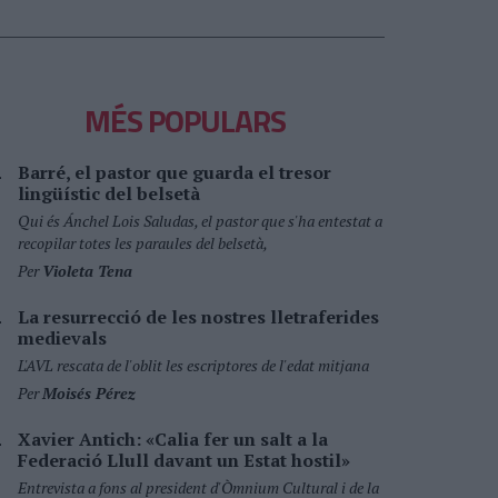
MÉS POPULARS
Barré, el pastor que guarda el tresor
lingüístic del belsetà
Qui és Ánchel Lois Saludas, el pastor que s'ha entestat a
recopilar totes les paraules del belsetà,
Per
Violeta Tena
La resurrecció de les nostres lletraferides
medievals
L'AVL rescata de l'oblit les escriptores de l'edat mitjana
Per
Moisés Pérez
Xavier Antich: «Calia fer un salt a la
Federació Llull davant un Estat hostil»
Entrevista a fons al president d'Òmnium Cultural i de la