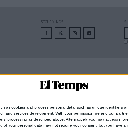
SEGUEIX-NOS
SU
A
el
MEMBRE DE:
ch as cookies and process personal data, such as unique identifiers an
rch and services development.
With your permission we and our partner
ners’ processing as described above. Alternatively you may access mor
 of your personal data may not require your consent, but you have a rig