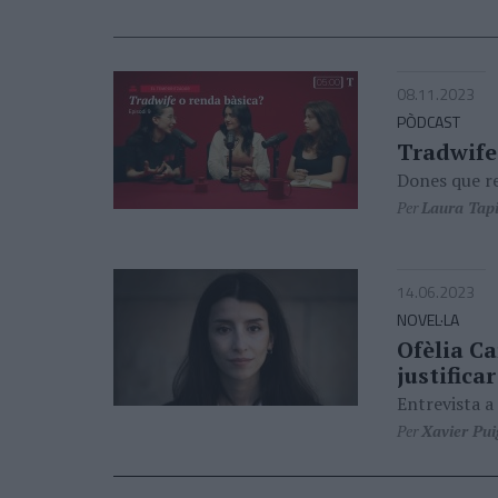
08.11.2023
PÒDCAST
Tradwife
Dones que re
Per
Laura Tapi
14.06.2023
NOVEL·LA
Ofèlia Ca
justifica
Entrevista a 
Per
Xavier Pui