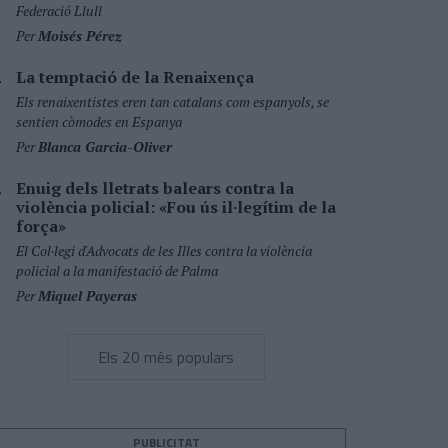
Federació Llull
Per
Moisés Pérez
La temptació de la Renaixença
Els renaixentistes eren tan catalans com espanyols, se
sentien còmodes en Espanya
Per
Blanca Garcia-Oliver
Enuig dels lletrats balears contra la
violència policial: «Fou ús il·legítim de la
força»
El Col·legi d'Advocats de les Illes contra la violència
policial a la manifestació de Palma
Per
Miquel Payeras
Els 20 més populars
PUBLICITAT