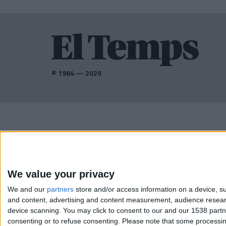
© 1984 — 2026
AMB EL SUPORT DE:
We value your privacy
We and our
partners
store and/or access information on a device, su
and content, advertising and content measurement, audience resea
device scanning. You may click to consent to our and our 1538 part
consenting or to refuse consenting.
Please note that some processing