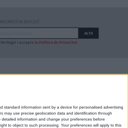
BSCRIPCIÓ AL BUTLLETÍ
dreça
ALTA
ectrònica
He llegit i accepto
la Política de Privacitat
AUDITAT PER:
d standard information sent by a device for personalised advertising
s may use precise geolocation data and identification through
e detailed information and change your preferences before
ht to object to such processing. Your preferences will apply to this