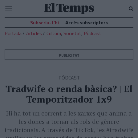
El
Navegació
Temps
Subscriu-t’hi
Accés subscriptors
Portada
Articles
Cultura
,
Societat
,
Pòdcast
PUBLICITAT
PÒDCAST
Tradwife o renda bàsica? | El
Temporitzador 1x9
Hi ha tot un corrent a les xarxes que anima a
les dones a tornar als rols de gènere
tradicionals. A través de TikTok, les #tradwife