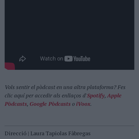
Vols sentir el pòdcast en una altra plataforma? Fes
clic aquí per accedir als enllaços d'
Spotify
,
Apple
Pòdcasts
,
Google Pòdcasts
o
iVoox
.
Direcció | Laura Tapiolas Fàbregas