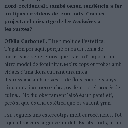
nord-occidental i també tenen tendència a fer
un tipus de vídeos determinats. Com es
projecta el missatge de les
tradwives
a
les xarxes?
Ofèlia Carbonell.
Tiren molt de l’estètica.
T’agafen per aquí, perquè hi ha un tema de
masclisme de rerefons, que tracta d’imposar un
altre model de feminitat. Molts cops et trobes amb
vídeos d’una dona cuinant una mica
disfressada, amb un vestit de flors com dels anys
cinquanta i un nen en braços, fent tot el procés de
cuina… No diu obertament ‘això és un pamflet’,
però sí que és una estètica que es va fent gran.
I sí, segueix uns estereotips molt eurocèntrics. Tot
i que el discurs pugui venir dels Estats Units, hi ha