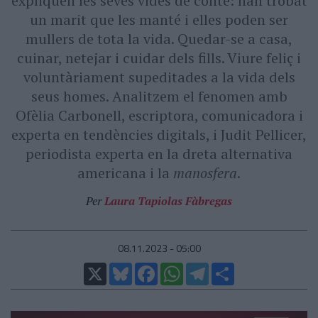
expliquen les seves vides de conte: han trobat
un marit que les manté i elles poden ser
mullers de tota la vida. Quedar-se a casa,
cuinar, netejar i cuidar dels fills. Viure feliç i
voluntàriament supeditades a la vida dels
seus homes. Analitzem el fenomen amb
Ofèlia Carbonell, escriptora, comunicadora i
experta en tendències digitals, i Judit Pellicer,
periodista experta en la dreta alternativa
americana i la
manosfera
.
Per
Laura Tapiolas Fàbregas
08.11.2023 - 05:00
X
Bluesky
Facebook
WhatsApp
Telegram
Comparteix