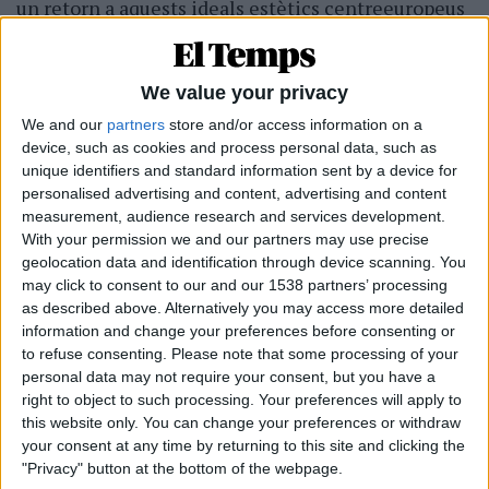
un retorn a aquests ideals estètics centreeuropeus
o fins i tot una defensa de l’estètica de l’Europa de
l’est, que venen de coses més tòxiques, del que
We value your privacy
busquen aquests homes. Sempre apel·lant a la idea
de tornar a la tradició. Et parlo de la recepta de
We and our
partners
store and/or access information on a
device, such as cookies and process personal data, such as
l'àvia, t'ensenyo a fer pa mentre tinc els nens
unique identifiers and standard information sent by a device for
corrent, com és el dia d’una dona que es queda a
personalised advertising and content, advertising and content
casa… I tot això vestida com una mena de Barbie,
measurement, audience research and services development.
With your permission we and our partners may use precise
que no és com les nostres àvies es vestien, sinó
geolocation data and identification through device scanning. You
amb aquesta idea de Hollywood, gairebé.
may click to consent to our and our 1538 partners’ processing
as described above. Alternatively you may access more detailed
Es romantitza aquesta nostàlgia, no?
information and change your preferences before consenting or
to refuse consenting.
Please note that some processing of your
Judit Pellicer.
Sí, i, a més a més, estan reciclant.
personal data may not require your consent, but you have a
Tota aquesta estètica dels anys cinquanta ja venia
right to object to such processing. Your preferences will apply to
un model de família en què s’apel·lava a un model
this website only. You can change your preferences or withdraw
your consent at any time by returning to this site and clicking the
molt clar: dones, blanques, de certa classe,
"Privacy" button at the bottom of the webpage.
normalment amb ideals relacionats amb el