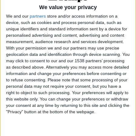
We value your privacy
We and our
partners
store and/or access information on a
04.07.2021
device, such as cookies and process personal data, such as
INSTITUT D'ESTUDIS CATALANS
unique identifiers and standard information sent by a device for
personalised advertising and content, advertising and content
"Ens cal un finançament compartit per
measurement, audience research and services development.
institucions de totes les terres de parla
With your permission we and our partners may use precise
catalana"
geolocation data and identification through device scanning. You
Entrevista a M. Teresa Cabré, presidenta electa de l'IEC
may click to consent to our and our 1538 partners’ processing
Per
Àlex Milian
as described above. Alternatively you may access more detailed
information and change your preferences before consenting or
to refuse consenting.
Please note that some processing of your
personal data may not require your consent, but you have a
right to object to such processing. Your preferences will apply to
this website only. You can change your preferences or withdraw
your consent at any time by returning to this site and clicking the
"Privacy" button at the bottom of the webpage.