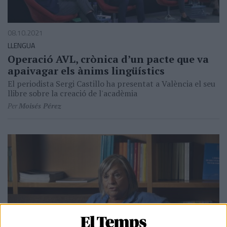
08.10.2021
LLENGUA
Operació AVL, crònica d’un pacte que va
apaivagar els ànims lingüístics
El periodista Sergi Castillo ha presentat a València el seu
llibre sobre la creació de l'acadèmia
Per
Moisés Pérez