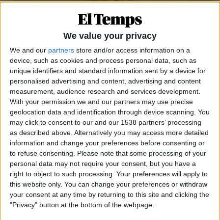
We value your privacy
We and our
partners
store and/or access information on a
device, such as cookies and process personal data, such as
unique identifiers and standard information sent by a device for
19.10.2023
personalised advertising and content, advertising and content
measurement, audience research and services development.
ENTREVISTA
With your permission we and our partners may use precise
«No ens volen a nosaltres, volen la nostra
geolocation data and identification through device scanning. You
terra»
may click to consent to our and our 1538 partners’ processing
Parlem amb Pele Broberg, president del partit
as described above. Alternatively you may access more detailed
independentista groenlandès
information and change your preferences before consenting or
Per
Xavier Puig i Sedano
to refuse consenting.
Please note that some processing of your
personal data may not require your consent, but you have a
right to object to such processing. Your preferences will apply to
this website only. You can change your preferences or withdraw
your consent at any time by returning to this site and clicking the
"Privacy" button at the bottom of the webpage.