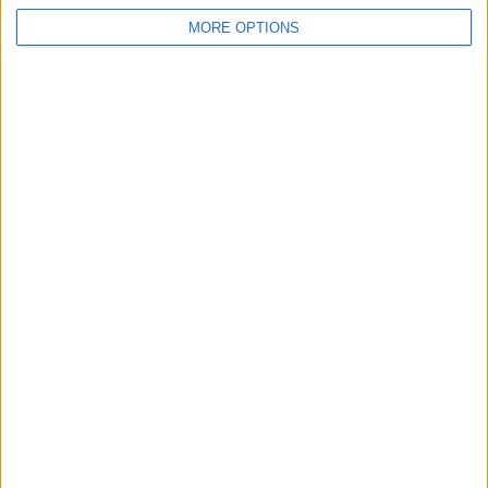
MORE OPTIONS
PUBLICITAT
PUBLICITAT
PUBLICITAT
© 1984 — 2026
SEGUEIX-NOS