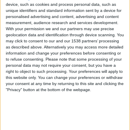
device, such as cookies and process personal data, such as
unique identifiers and standard information sent by a device for
personalised advertising and content, advertising and content
measurement, audience research and services development.
With your permission we and our partners may use precise
geolocation data and identification through device scanning. You
may click to consent to our and our 1538 partners’ processing
as described above. Alternatively you may access more detailed
information and change your preferences before consenting or
to refuse consenting.
Please note that some processing of your
MANUEL BAIXAULI
personal data may not require your consent, but you have a
right to object to such processing. Your preferences will apply to
this website only. You can change your preferences or withdraw
your consent at any time by returning to this site and clicking the
Imprimir
Envia
PDF
"Privacy" button at the bottom of the webpage.
a
un
X
Bluesky
Facebook
WhatsApp
Telegram
Comparteix
amic
ETIQUETES
ateus
creences
déus
ficció
ideologies
mitologia
nacions
religions