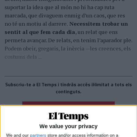
suportar la idea que al món no hi ha cap ruta
marcada, que divaguem enmig d’un caos, que res
no té un motiu al darrere.
Necessitem trobar un
sentit al que fem cada dia
, un relat que ens
permeta avançar. De relats, en tenim l’aparador ple.
Podem obeir, gregaris, la inèrcia —les creences, els
costums dels ...
Subscriu-te a El Temps i tindràs accés il·limitat a tots els
continguts.
Subscriu-t’hi
We value your privacy
Ja ets subscriptor?
Accedeix-hi
We and our
partners
store and/or access information on a