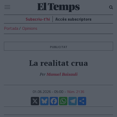
El
Navegació
Temps
Subscriu-t’hi
Accés subscriptors
Portada
Opinions
PUBLICITAT
La realitat crua
Per
Manuel Baixauli
01.06.2026 - 05:00
Núm. 2136
X
Bluesky
Facebook
WhatsApp
Telegram
Comparteix