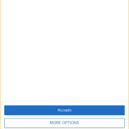
PUBLICITAT
PUBLICITAT
© 1984 — 2026
SEGUEIX-NOS
Accepto
SUBSCRIPCIÓ AL BUTLLETÍ
MORE OPTIONS