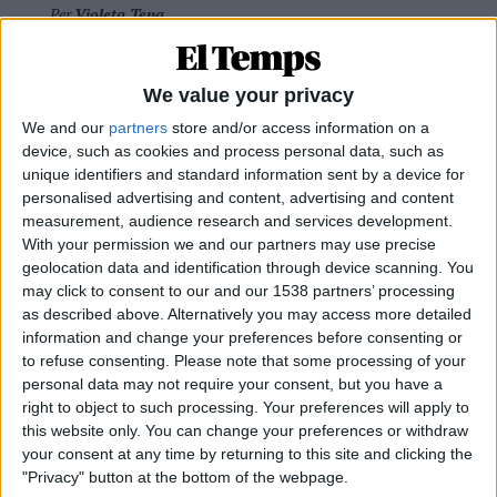
Per
Violeta Tena
La resurrecció de les nostres lletraferides
medievals
We value your privacy
L'AVL rescata de l'oblit les escriptores de l'edat mitjana
We and our
partners
store and/or access information on a
Per
Moisés Pérez
device, such as cookies and process personal data, such as
unique identifiers and standard information sent by a device for
Xavier Antich: «Calia fer un salt a la Federació
personalised advertising and content, advertising and content
Llull davant un Estat hostil»
measurement, audience research and services development.
Entrevista a fons al president d'Òmnium Cultural i de la Federació
With your permission we and our partners may use precise
Llull
geolocation data and identification through device scanning. You
Per
Moisés Pérez
may click to consent to our and our 1538 partners’ processing
as described above. Alternatively you may access more detailed
La temptació de la Renaixença
information and change your preferences before consenting or
Els renaixentistes eren tan catalans com espanyols, se sentien
to refuse consenting.
Please note that some processing of your
còmodes en Espanya
personal data may not require your consent, but you have a
Per
Blanca Garcia-Oliver
right to object to such processing. Your preferences will apply to
this website only. You can change your preferences or withdraw
Enuig dels lletrats balears contra la violència
your consent at any time by returning to this site and clicking the
policial: «Fou ús il·legítim de la força»
"Privacy" button at the bottom of the webpage.