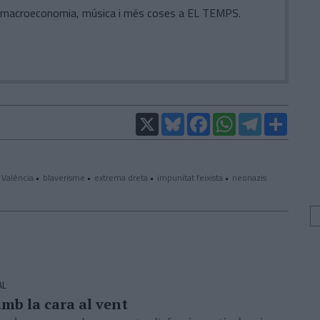
ca, macroeconomia, música i més coses a EL TEMPS.
X
Bluesky
Facebook
WhatsApp
Telegram
Compar
 València
blaverisme
extrema dreta
impunitat feixista
neonazis
AL
mb la cara al vent