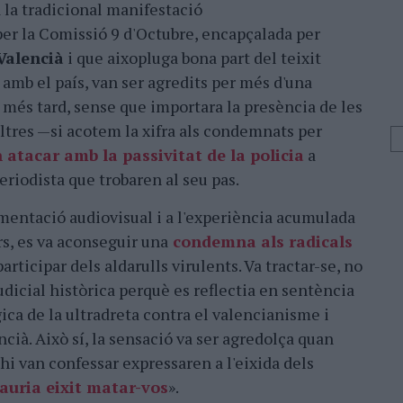
a la tradicional manifestació
er la Comissió 9 d'Octubre, encapçalada per
 Valencià
i que aixopluga bona part del teixit
amb el país, van ser agredits per més d'una
 més tard, sense que importara la presència de les
ultres —si acotem la xifra als condemnats per
 atacar amb la passivitat de la policia
a
riodista que trobaren al seu pas.
mentació audiovisual i a l'experiència acumulada
rs, es va aconseguir una
condemna als radicals
articipar dels aldarulls virulents. Va tractar-se, no
udicial històrica perquè es reflectia en sentència
ica de la ultradreta contra el valencianisme i
encià. Això sí, la sensació va ser agredolça quan
hi van confessar expressaren a l'eixida dels
auria eixit matar-vos
».