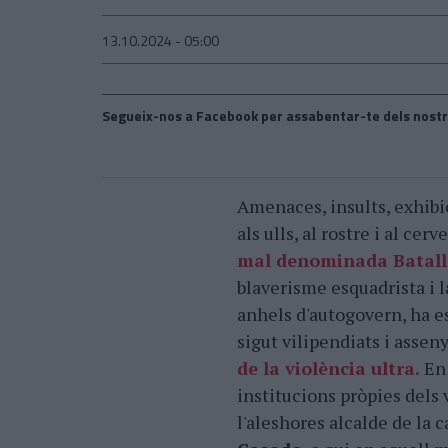
13.10.2024 - 05:00
Segueix-nos a Facebook per assabentar-te dels nostr
Amenaces, insults, exhibic
als ulls, al rostre i al cer
mal denominada Batall
blaverisme esquadrista i l
anhels d'autogovern, ha es
sigut vilipendiats i assen
de la violència ultra.
En 
institucions pròpies dels 
l'aleshores alcalde de la c