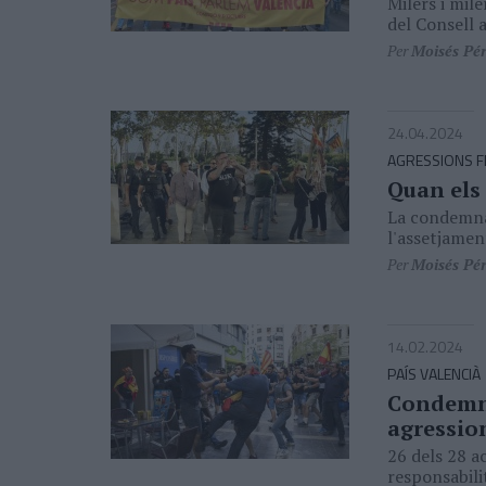
Milers i mil
del Consell 
Per
Moisés Pé
24.04.2024
AGRESSIONS FE
Quan els 
La condemna 
l'assetjament
Per
Moisés Pé
14.02.2024
PAÍS VALENCIÀ
Condemna 
agression
26 dels 28 a
responsabili