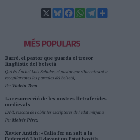
X
Bluesky
Facebook
WhatsApp
Telegram
Comparteix
MÉS POPULARS
Barré, el pastor que guarda el tresor
lingüístic del belsetà
Qui és Ánchel Lois Saludas, el pastor que s'ha entestat a
recopilar totes les paraules del belsetà,
Per
Violeta Tena
La resurrecció de les nostres lletraferides
medievals
L'AVL rescata de l'oblit les escriptores de l'edat mitjana
Per
Moisés Pérez
Xavier Antich: «Calia fer un salt a la
Federació Llull davant un Estat hostil»