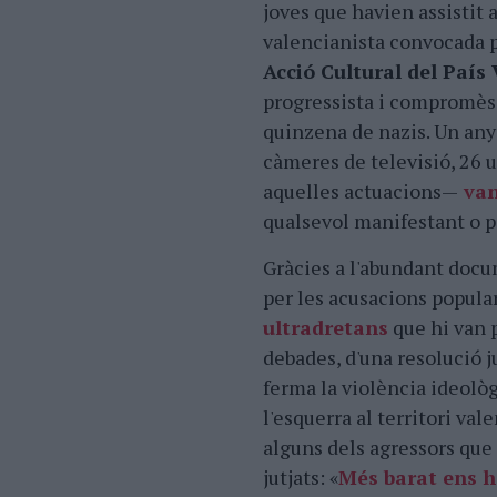
joves que havien assistit 
valencianista convocada p
Acció Cultural del País
progressista i compromès 
quinzena de nazis. Un any
càmeres de televisió, 26 
aquelles actuacions—
van
qualsevol manifestant o pe
Gràcies a l'abundant docu
per les acusacions popula
ultradretans
que hi van p
debades, d'una resolució j
ferma la violència ideològ
l'esquerra al territori val
alguns dels agressors que 
jutjats: «
Més barat ens h