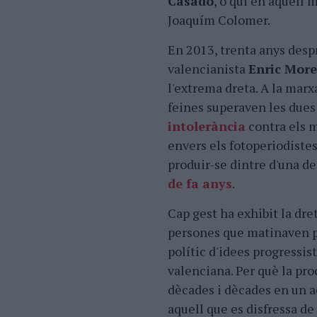
Casado
, o qui en aquell 
Joaquím Colomer.
En 2013, trenta anys despr
valencianista
Enric More
l'extrema dreta. A la mar
feines superaven les dues
intolerància
contra els 
envers els fotoperiodist
produir-se dintre d'una de
de fa anys
.
Cap gest ha exhibit la dre
persones que matinaven pe
polític d'idees progressi
valenciana. Per què la pro
dècades i dècades en un a
aquell que es disfressa de