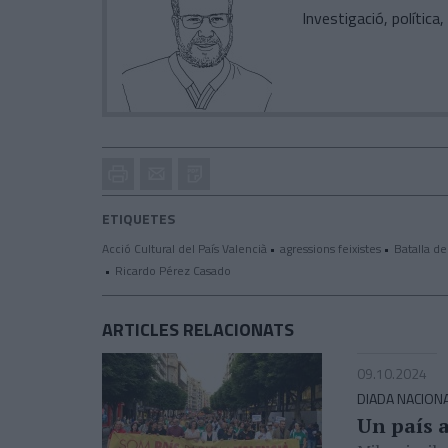
Investigació, políti
Imprimir
Envia
PDF
a
un
ETIQUETES
amic
Acció Cultural del País Valencià
agressions feixistes
Batalla de
Ricardo Pérez Casado
ARTICLES RELACIONATS
09.10.2024
DIADA NACION
Un país a