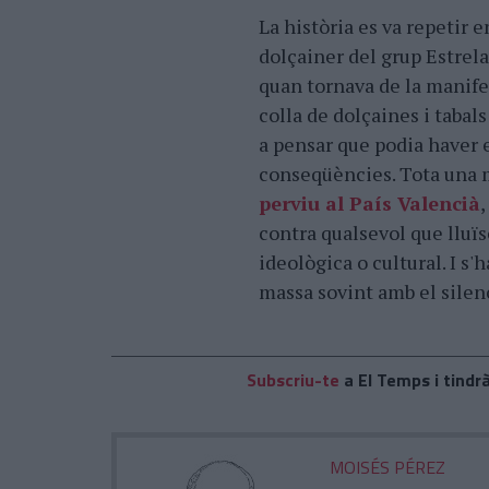
La història es va repetir 
dolçainer del grup Estrel
quan tornava de la manife
colla de dolçaines i tabals
a pensar que podia haver e
conseqüències. Tota una 
perviu al País Valencià
,
contra qualsevol que lluïs
ideològica o cultural. I s
massa sovint amb el silen
Subscriu-te
a El Temps i tindrà
MOISÉS PÉREZ