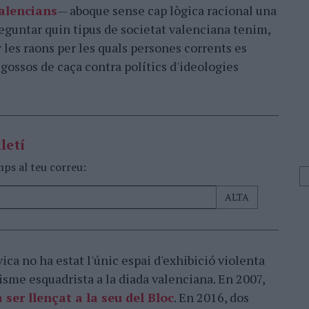
valencians
— aboque sense cap lògica racional una
reguntar quin tipus de societat valenciana tenim,
r les raons per les quals persones corrents es
gossos de caça contra polítics d'ideologies
letí
mps al teu correu:
ica no ha estat l'únic espai d'exhibició violenta
erisme esquadrista a la diada valenciana. En 2007,
 ser llençat a la seu del Bloc
. En 2016, dos