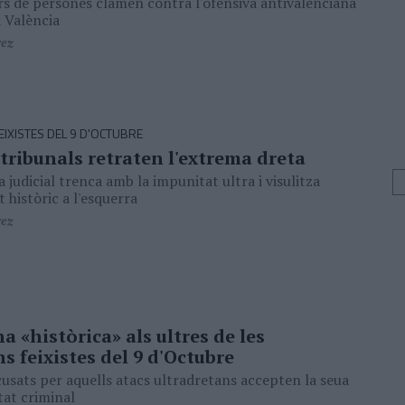
ers de persones clamen contra l'ofensiva antivalenciana
a València
rez
IXISTES DEL 9 D'OCTUBRE
tribunals retraten l'extrema dreta
judicial trenca amb la impunitat ultra i visulitza
 històric a l'esquerra
rez
«històrica» als ultres de les
s feixistes del 9 d'Octubre
cusats per aquells atacs ultradretans accepten la seua
tat criminal