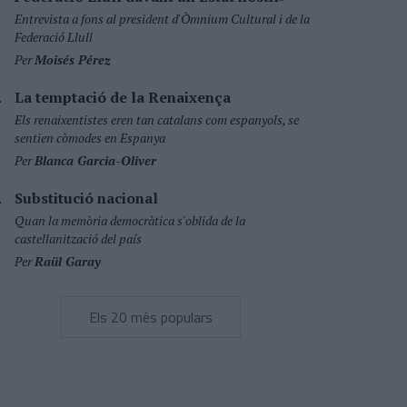
Entrevista a fons al president d'Òmnium Cultural i de la
Federació Llull
Per
Moisés Pérez
La temptació de la Renaixença
Els renaixentistes eren tan catalans com espanyols, se
sentien còmodes en Espanya
Per
Blanca Garcia-Oliver
Substitució nacional
Quan la memòria democràtica s'oblida de la
castellanització del país
Per
Raül Garay
Els 20 més populars