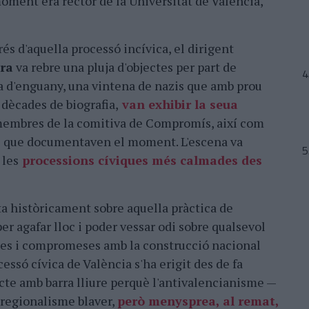
moment era rector de la Universitat de València,
és d'aquella processó incívica, el dirigent
ra
va rebre una pluja d'objectes per part de
xa d'enguany, una vintena de nazis que amb prou
 dècades de biografia,
van exhibir la seua
membres de la comitiva de Compromís, així com
es que documentaven el moment. L'escena va
 les
processions cíviques més calmades des
ta històricament sobre aquella pràctica de
r agafar lloc i poder vessar odi sobre qualsevol
stes i compromeses amb la construcció nacional
cessó cívica de València s'ha erigit des de fa
cte amb barra lliure perquè l'antivalencianisme —
 regionalisme blaver,
però menysprea, al remat,