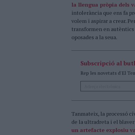
la llengua pròpia dels 
intolerància que ens fa p
volem i aspirar a crear. Pe
transformen en autèntics 
oposades a la seua.
Subscripció al butl
Rep les novetats d'El Te
Tanmateix, la processó cív
de la ultradreta i el blav
un artefacte explosiu va