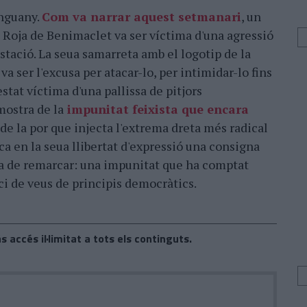
enguany.
Com va narrar aquest setmanari
, un
a Roja de Benimaclet va ser víctima d'una agressió
stació. La seua samarreta amb el logotip de la
 va ser l'excusa per atacar-lo, per intimidar-lo fins
stat víctima d'una pallissa de pitjors
mostra de la
impunitat feixista que encara
 de la por que injecta l'extrema dreta més radical
ca en la seua llibertat d'expressió una consigna
'ha de remarcar: una impunitat que ha comptat
ci de veus de principis democràtics.
s accés il·limitat a tots els continguts.