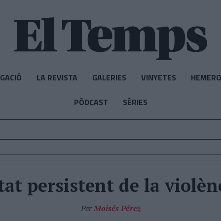
IGACIÓ
LA REVISTA
GALERIES
VINYETES
HEMERO
PÒDCAST
SÈRIES
at persistent de la violènc
Per
Moisés Pérez