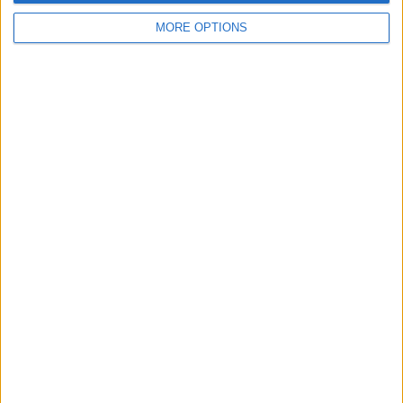
MORE OPTIONS
SUBSCRIPCIÓ AL BUTLLETÍ
Adreça
ALTA
electrònica
He llegit i accepto
la Política de Privacitat
AMB EL SUPORT DE:
MEMBRE DE: