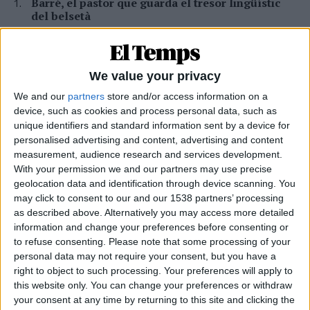
Barré, el pastor que guarda el tresor lingüístic
del belsetà
Qui és Ánchel Lois Saludas, el pastor que s'ha entestat a recopilar
totes les paraules del belsetà,
Per
Violeta Tena
We value your privacy
La resurrecció de les nostres lletraferides
We and our
partners
store and/or access information on a
medievals
device, such as cookies and process personal data, such as
L'AVL rescata de l'oblit les escriptores de l'edat mitjana
unique identifiers and standard information sent by a device for
Per
Moisés Pérez
personalised advertising and content, advertising and content
measurement, audience research and services development.
Xavier Antich: «Calia fer un salt a la Federació
With your permission we and our partners may use precise
Llull davant un Estat hostil»
geolocation data and identification through device scanning. You
may click to consent to our and our 1538 partners’ processing
Entrevista a fons al president d'Òmnium Cultural i de la Federació
Llull
as described above. Alternatively you may access more detailed
information and change your preferences before consenting or
Per
Moisés Pérez
to refuse consenting.
Please note that some processing of your
personal data may not require your consent, but you have a
La temptació de la Renaixença
right to object to such processing. Your preferences will apply to
Els renaixentistes eren tan catalans com espanyols, se sentien
this website only. You can change your preferences or withdraw
còmodes en Espanya
your consent at any time by returning to this site and clicking the
Per
Blanca Garcia-Oliver