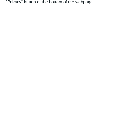
"Privacy" button at the bottom of the webpage.
Enuig dels lletrats balears contra la violència
policial: «Fou ús il·legítim de la força»
El Col·legi d'Advocats de les Illes contra la violència policial a la
manifestació de Palma
Per
Miquel Payeras
Els 20 més populars
PUBLICITAT
PUBLICITAT
PUBLICITAT