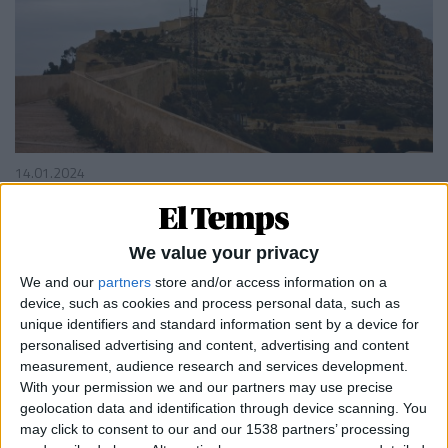
14.01.2024
POLÍTICA
Santa Bàrbara i el relat fals de Vox per a
desvalencianitzar Alacant
We value your privacy
País Valencià
We and our
partners
store and/or access information on a
Per
Manuel Lillo
device, such as cookies and process personal data, such as
unique identifiers and standard information sent by a device for
personalised advertising and content, advertising and content
measurement, audience research and services development.
With your permission we and our partners may use precise
MÉS POPULARS
geolocation data and identification through device scanning. You
may click to consent to our and our 1538 partners’ processing