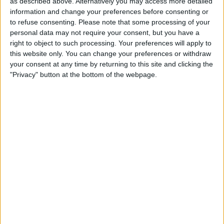
as described above. Alternatively you may access more detailed
Barré, el pastor que guarda el tresor lingüístic
information and change your preferences before consenting or
del belsetà
to refuse consenting.
Please note that some processing of your
Qui és Ánchel Lois Saludas, el pastor que s'ha entestat a recopilar
personal data may not require your consent, but you have a
totes les paraules del belsetà,
right to object to such processing. Your preferences will apply to
Per
Violeta Tena
this website only. You can change your preferences or withdraw
your consent at any time by returning to this site and clicking the
Substitució nacional
"Privacy" button at the bottom of the webpage.
Quan la memòria democràtica s'oblida de la castellanització del
país
Per
Raül Garay
Una mecenes del trumpisme mediàtic i els
tentacles valencians al negoci sociosanitari
El hòlding Eulen amplia els seus contractes de residències i centres
de dia a terres valencianes
Per
Moisés Pérez
El PSPV i l’Ajuntament d’Alacant: 32 anys sense
repetir candidat a l’alcaldia
Nou candidats en nou eleccions: la manca de projecte socialista a
la segona ciutat del País Valencià