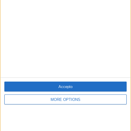
PUBLICITAT
PUBLICITAT
PUBLICITAT
Accepto
MORE OPTIONS
© 1984 — 2026
SEGUEIX-NOS