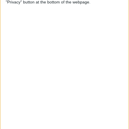
"Privacy" button at the bottom of the webpage.
Una mecenes del trumpisme mediàtic i els
tentacles valencians al negoci sociosanitari
El hòlding Eulen amplia els seus contractes de residències i centres
de dia a terres valencianes
Per
Moisés Pérez
Els 20 més populars
PUBLICITAT
PUBLICITAT
PUBLICITAT