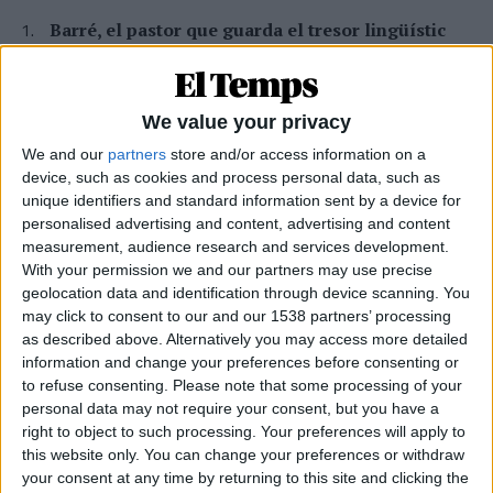
Barré, el pastor que guarda el tresor lingüístic
del belsetà
Qui és Ánchel Lois Saludas, el pastor que s'ha entestat a recopilar
totes les paraules del belsetà,
We value your privacy
Per
Violeta Tena
We and our
partners
store and/or access information on a
La resurrecció de les nostres lletraferides
device, such as cookies and process personal data, such as
medievals
unique identifiers and standard information sent by a device for
L'AVL rescata de l'oblit les escriptores de l'edat mitjana
personalised advertising and content, advertising and content
Per
Moisés Pérez
measurement, audience research and services development.
With your permission we and our partners may use precise
La temptació de la Renaixença
geolocation data and identification through device scanning. You
may click to consent to our and our 1538 partners’ processing
Els renaixentistes eren tan catalans com espanyols, se sentien
as described above. Alternatively you may access more detailed
còmodes en Espanya
information and change your preferences before consenting or
Per
Blanca Garcia-Oliver
to refuse consenting.
Please note that some processing of your
personal data may not require your consent, but you have a
Substitució nacional
right to object to such processing. Your preferences will apply to
Quan la memòria democràtica s'oblida de la castellanització del
this website only. You can change your preferences or withdraw
país
your consent at any time by returning to this site and clicking the
Per
Raül Garay