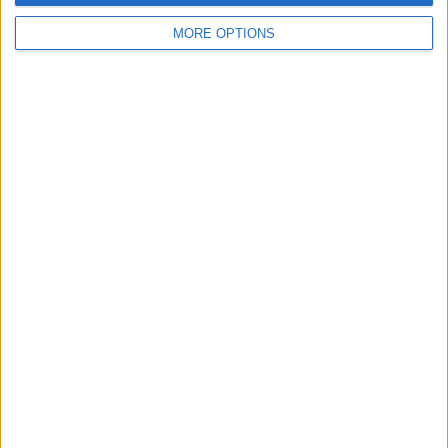
MORE OPTIONS
SUBSCRIPCIÓ AL BUTLLETÍ
Adreça
ALTA
electrònica
He llegit i accepto
la Política de Privacitat
AMB EL SUPORT DE:
MEMBRE DE: