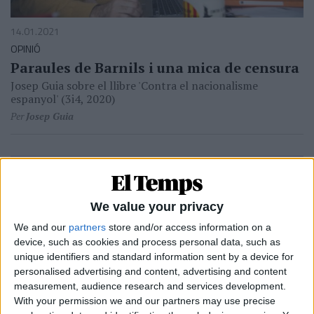
14.01.2021
OPINIÓ
Paraules de Barnils i una mica de censura
Josep Guia sobre el llibre 'Contra el nacionalisme
espanyol' (3i4, 2020)
Per
Josep Guia
We value your privacy
We and our
partners
store and/or access information on a
device, such as cookies and process personal data, such as
unique identifiers and standard information sent by a device for
personalised advertising and content, advertising and content
measurement, audience research and services development.
With your permission we and our partners may use precise