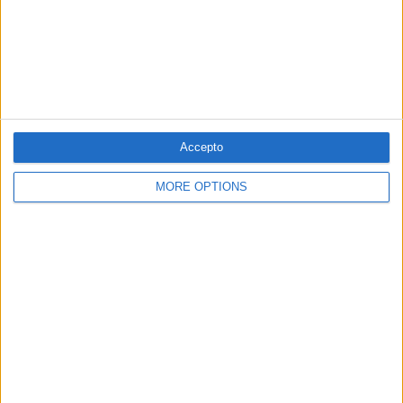
22.07.1985
ENTREVISTA
Ramon Barnils, fent de (bon) periodista
Per
Vicent Martí
Accepto
17.03.1986
MORE OPTIONS
CULTURA
La cançó, un "kleenex" per a polítics
Costums i modes masoquistes
Per
Carme Matas
10.08.1987
SOCIETAT
Crack a la «Mercantil Radiofònica»