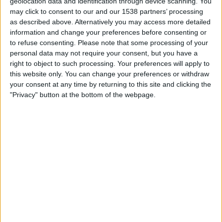
geolocation data and identification through device scanning. You
may click to consent to our and our 1538 partners’ processing
19.12.2020
as described above. Alternatively you may access more detailed
LITERATURA
information and change your preferences before consenting or
Lliçons breus de tres mestres: Fuster,
to refuse consenting.
Please note that some processing of your
Vinader i Barnils
personal data may not require your consent, but you have a
L'escola fusteriana, l'orde barnilià i la lògia vinaderiana
right to object to such processing. Your preferences will apply to
this website only. You can change your preferences or withdraw
Per
Àlex Milian
your consent at any time by returning to this site and clicking the
"Privacy" button at the bottom of the webpage.