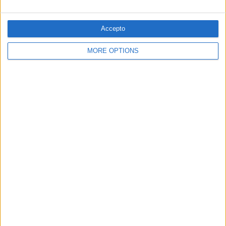
SEGUEIX-NOS
Accepto
MORE OPTIONS
SUBSCRIPCIÓ AL BUTLLETÍ
Adreça
ALTA
electrònica
He llegit i accepto
la Política de Privacitat
AMB EL SUPORT DE: