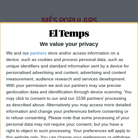
MÉS POPULARS
Barré, el pastor que guarda el tresor lingüístic
del belsetà
We value your privacy
Qui és Ánchel Lois Saludas, el pastor que s'ha entestat a recopilar
We and our
partners
store and/or access information on a
totes les paraules del belsetà,
device, such as cookies and process personal data, such as
Per
Violeta Tena
unique identifiers and standard information sent by a device for
personalised advertising and content, advertising and content
La resurrecció de les nostres lletraferides
measurement, audience research and services development.
medievals
With your permission we and our partners may use precise
L'AVL rescata de l'oblit les escriptores de l'edat mitjana
geolocation data and identification through device scanning. You
Per
Moisés Pérez
may click to consent to our and our 1538 partners’ processing
as described above. Alternatively you may access more detailed
Miquel Férriz: «Cal un projecte de país perquè la
information and change your preferences before consenting or
gent es quede als pobles»
to refuse consenting.
Please note that some processing of your
Entrevista al bomber forestal del parc de Sant Mateu arran de
personal data may not require your consent, but you have a
l'incendi a la Vall d'Uixó
right to object to such processing. Your preferences will apply to
Per
Moisés Pérez
this website only. You can change your preferences or withdraw