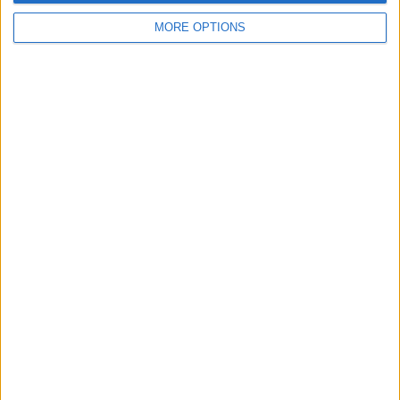
MORE OPTIONS
SUBSCRIPCIÓ AL BUTLLETÍ
Adreça
ALTA
electrònica
He llegit i accepto
la Política de Privacitat
AMB EL SUPORT DE:
MEMBRE DE: