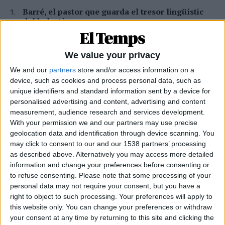
Barré, el pastor que guarda el tresor lingüístic
del belsetà
Qui és Ánchel Lois Saludas, el pastor que s'ha entestat a recopilar
totes les paraules del belsetà,
We value your privacy
Per
Violeta Tena
We and our
partners
store and/or access information on a
Xavier Antich: «Calia fer un salt a la Federació
device, such as cookies and process personal data, such as
Llull davant un Estat hostil»
unique identifiers and standard information sent by a device for
Entrevista a fons al president d'Òmnium Cultural i de la Federació
personalised advertising and content, advertising and content
Llull
measurement, audience research and services development.
Per
Moisés Pérez
With your permission we and our partners may use precise
geolocation data and identification through device scanning. You
La resurrecció de les nostres lletraferides
may click to consent to our and our 1538 partners’ processing
medievals
as described above. Alternatively you may access more detailed
L'AVL rescata de l'oblit les escriptores de l'edat mitjana
information and change your preferences before consenting or
to refuse consenting.
Please note that some processing of your
Per
Moisés Pérez
personal data may not require your consent, but you have a
La temptació de la Renaixença
right to object to such processing. Your preferences will apply to
this website only. You can change your preferences or withdraw
Els renaixentistes eren tan catalans com espanyols, se sentien
your consent at any time by returning to this site and clicking the
còmodes en Espanya