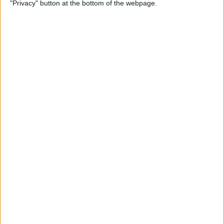
"Privacy" button at the bottom of the webpage.
Per
Blanca Garcia-Oliver
Substitució nacional
Quan la memòria democràtica s'oblida de la castellanització del
país
Per
Raül Garay
Els 20 més populars
PUBLICITAT
PUBLICITAT
PUBLICITAT