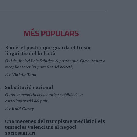
MÉS POPULARS
Barré, el pastor que guarda el tresor
lingüístic del belsetà
Qui és Ánchel Lois Saludas, el pastor que s'ha entestat a
recopilar totes les paraules del belsetà,
Per
Violeta Tena
Substitució nacional
Quan la memòria democràtica s'oblida de la
castellanització del país
Per
Raül Garay
Una mecenes del trumpisme mediàtic i els
tentacles valencians al negoci
sociosanitari