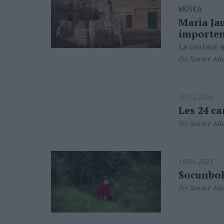
MÚSICA
Maria Ja
importen
La cantant m
Per
Xavier Ali
30.12.2024
Les 24 c
Per
Xavier Ali
18.04.2023
Socunboh
Per
Xavier Ali