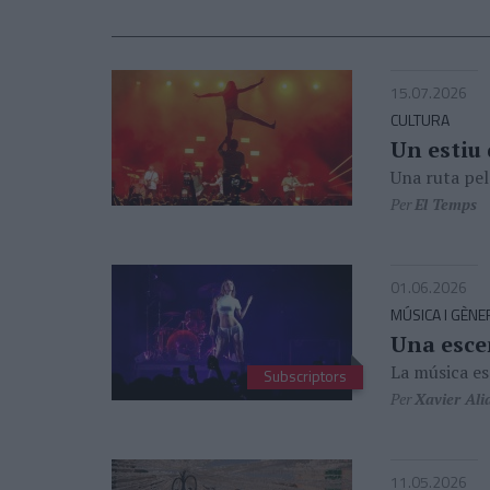
15.07.2026
CULTURA
Un estiu
Una ruta pels
Per
El Temps
01.06.2026
MÚSICA I GÈNE
Una esce
La música es
Subscriptors
Per
Xavier Ali
11.05.2026