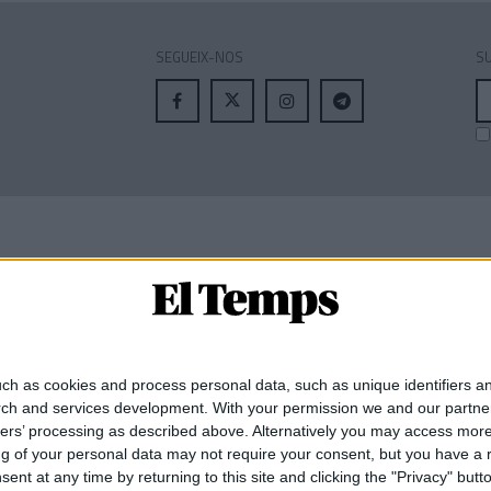
SEGUEIX-NOS
SU
A
el
MEMBRE DE:
ch as cookies and process personal data, such as unique identifiers an
rch and services development.
With your permission we and our partner
ners’ processing as described above. Alternatively you may access mor
 of your personal data may not require your consent, but you have a rig
nt at any time by returning to this site and clicking the "Privacy" but