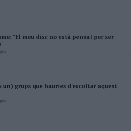
me: "El meu disc no està pensat per ser
u"
igós
 un) grups que hauries d'escoltar aquest
igós