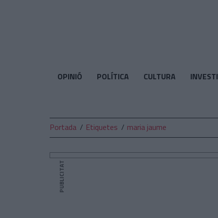
El
Temps
OPINIÓ
POLÍTICA
CULTURA
INVEST
Portada
Etiquetes
maria jaume
PUBLICITAT