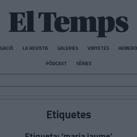
IGACIÓ
LA REVISTA
GALERIES
VINYETES
HEMERO
PÒDCAST
SÈRIES
Etiquetes
Etiqueta: ‘maria jaume’