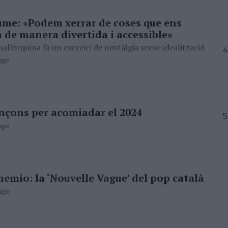
ume: «Podem xerrar de coses que ens
 de manera divertida i accessible»
allorquina fa un exercici de nostàlgia sense idealització
aga
ançons per acomiadar el 2024
aga
emio: la ‘Nouvelle Vague’ del pop català
aga