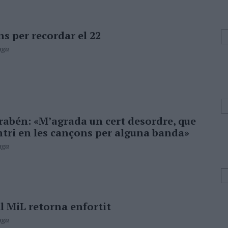
s per recordar el 22
aga
rabén: «M’agrada un cert desordre, que
ntri en les cançons per alguna banda»
aga
al MiL retorna enfortit
aga