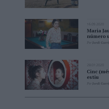
16.09.2020
Maria Jau
número 
Per
Jordi Garr
28.07.2020
Cinc (més
estiu
Per
Jordi Garr