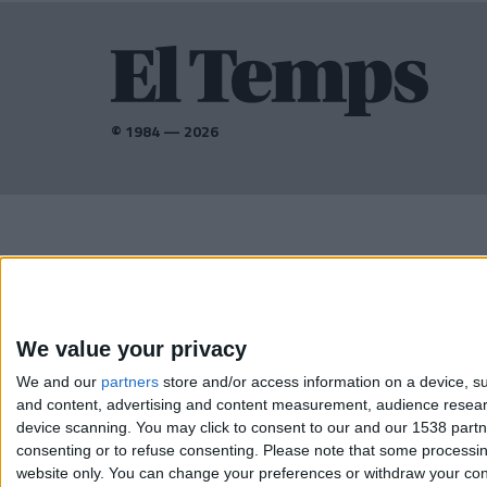
© 1984 — 2026
AMB EL SUPORT DE:
We value your privacy
We and our
partners
store and/or access information on a device, su
and content, advertising and content measurement, audience resea
device scanning. You may click to consent to our and our 1538 part
consenting or to refuse consenting.
Please note that some processing
website only. You can change your preferences or withdraw your conse