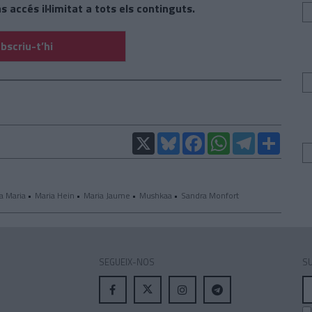
s accés il·limitat a tots els continguts.
bscriu-t’hi
X
Bluesky
Facebook
WhatsApp
Telegram
Compar
a Maria
Maria Hein
Maria Jaume
Mushkaa
Sandra Monfort
SEGUEIX-NOS
SU
A
el