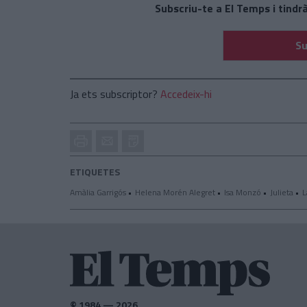
Subscriu-te a El Temps i tindrà
Su
Ja ets subscriptor?
Accedeix-hi
Imprimir
Envia
PDF
a
un
ETIQUETES
amic
Amàlia Garrigós
Helena Morén Alegret
Isa Monzó
Julieta
L
© 1984 — 2026