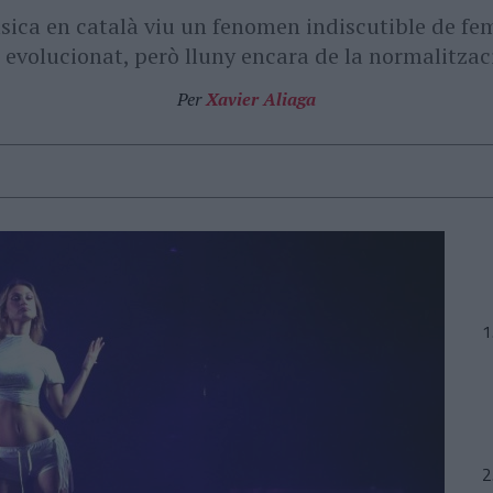
úsica en català viu un fenomen indiscutible de f
, evolucionat, però lluny encara de la normalitzaci
Per
Xavier Aliaga