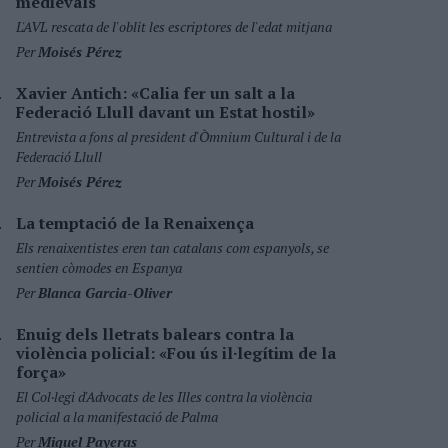
medievals
L'AVL rescata de l'oblit les escriptores de l'edat mitjana
Per
Moisés Pérez
Xavier Antich: «Calia fer un salt a la
Federació Llull davant un Estat hostil»
Entrevista a fons al president d'Òmnium Cultural i de la
Federació Llull
Per
Moisés Pérez
La temptació de la Renaixença
Els renaixentistes eren tan catalans com espanyols, se
sentien còmodes en Espanya
Per
Blanca Garcia-Oliver
Enuig dels lletrats balears contra la
violència policial: «Fou ús il·legítim de la
força»
El Col·legi d'Advocats de les Illes contra la violència
policial a la manifestació de Palma
Per
Miquel Payeras