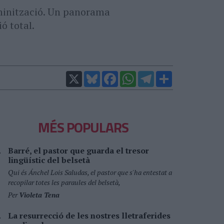
eminització. Un panorama
ó total.
X
Bluesky
Facebook
WhatsApp
Telegram
Comparteix
MÉS POPULARS
Barré, el pastor que guarda el tresor
lingüístic del belsetà
Qui és Ánchel Lois Saludas, el pastor que s'ha entestat a
recopilar totes les paraules del belsetà,
Per
Violeta Tena
La resurrecció de les nostres lletraferides