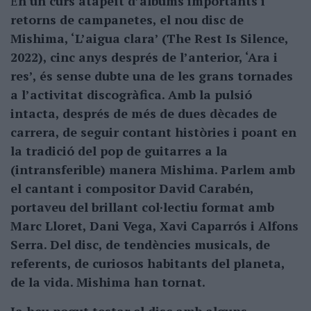
E
n un curs atapeït d’àlbums importants i
retorns de campanetes, el nou disc de
Mishima, ‘L’aigua clara’ (The Rest Is Silence,
2022), cinc anys després de l’anterior, ‘Ara i
res’, és sense dubte una de les grans tornades
a l’activitat discogràfica. Amb la pulsió
intacta, després de més de dues dècades de
carrera, de seguir contant històries i poant en
la tradició del pop de guitarres a la
(intransferible) manera Mishima. Parlem amb
el cantant i compositor David Carabén,
portaveu del brillant col·lectiu format amb
Marc Lloret, Dani Vega, Xavi Caparrós i Alfons
Serra. Del disc, de tendències musicals, de
referents, de curiosos habitants del planeta,
de la vida. Mishima han tornat.
Ja heu pogut testar el disc amb alguns