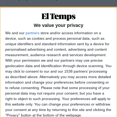
Mishima by the sea @Txema Salvans
Potser s’ha abusat del terme, però és això de
We value your privacy
l’organicitat.
We and our
partners
store and/or access information on a
Hi ha molts adjectius per parlar-ne, però és aquesta
device, such as cookies and process personal data, such as
cosa analògica. Jo vaig començar treballant en
unique identifiers and standard information sent by a device for
personalised advertising and content, advertising and content
televisió editant en analògic, després vaig passar al
measurement, audience research and services development.
digital. I en música em va passar el mateix: el
With your permission we and our partners may use precise
primer disc de Mishima el vam gravar en un vuit
geolocation data and identification through device scanning. You
may click to consent to our and our 1538 partners’ processing
pistes analògic i els següents han estat un flirteig
as described above. Alternatively you may access more detailed
entre el món digital i analògic. L’estudi a què hem
information and change your preferences before consenting or
anat amb el Peter Deimel [es refereix al Black Box,
to refuse consenting.
Please note that some processing of your
ubicat a la localitat francesa d’Angers] és
personal data may not require your consent, but you have a
right to object to such processing. Your preferences will apply to
eminentment analògic. I evidentment que no
this website only. You can change your preferences or withdraw
renuncia a tractar sons i pistes digitalment, però el
your consent at any time by returning to this site and clicking the
seu objectiu i el nostre —per això anem allí— és la
"Privacy" button at the bottom of the webpage.