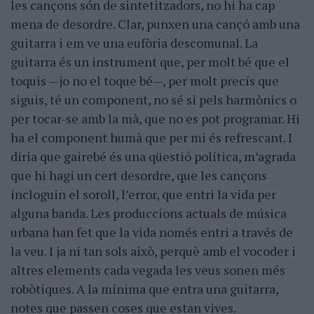
les cançons són de sintetitzadors, no hi ha cap
mena de desordre. Clar, punxen una cançó amb una
guitarra i em ve una eufòria descomunal. La
guitarra és un instrument que, per molt bé que el
toquis —jo no el toque bé—, per molt precís que
siguis, té un component, no sé si pels harmònics o
per tocar-se amb la mà, que no es pot programar. Hi
ha el component humà que per mi és refrescant. I
diria que gairebé és una qüestió política, m’agrada
que hi hagi un cert desordre, que les cançons
incloguin el soroll, l’error, que entri la vida per
alguna banda. Les produccions actuals de música
urbana han fet que la vida només entri a través de
la veu. I ja ni tan sols això, perquè amb el vocoder i
altres elements cada vegada les veus sonen més
robòtiques. A la mínima que entra una guitarra,
notes que passen coses que estan vives.