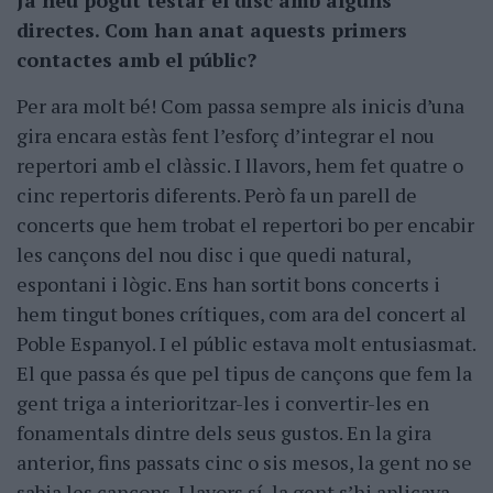
directes. Com han anat aquests primers
contactes amb el públic?
Per ara molt bé! Com passa sempre als inicis d’una
gira encara estàs fent l’esforç d’integrar el nou
repertori amb el clàssic. I llavors, hem fet quatre o
cinc repertoris diferents. Però fa un parell de
concerts que hem trobat el repertori bo per encabir
les cançons del nou disc i que quedi natural,
espontani i lògic. Ens han sortit bons concerts i
hem tingut bones crítiques, com ara del concert al
Poble Espanyol. I el públic estava molt entusiasmat.
El que passa és que pel tipus de cançons que fem la
gent triga a interioritzar-les i convertir-les en
fonamentals dintre dels seus gustos. En la gira
anterior, fins passats cinc o sis mesos, la gent no se
sabia les cançons. Llavors sí, la gent s’hi aplicava.