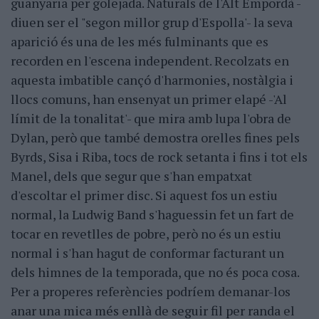
guanyaria per golejada. Naturals de l'Alt Empordà -
diuen ser el "segon millor grup d'Espolla'- la seva
aparició és una de les més fulminants que es
recorden en l'escena independent. Recolzats en
aquesta imbatible cançó d'harmonies, nostàlgia i
llocs comuns, han ensenyat un primer elapé -'Al
límit de la tonalitat'- que mira amb lupa l'obra de
Dylan, però que també demostra orelles fines pels
Byrds, Sisa i Riba, tocs de rock setanta i fins i tot els
Manel, dels que segur que s'han empatxat
d'escoltar el primer disc. Si aquest fos un estiu
normal, la Ludwig Band s'haguessin fet un fart de
tocar en revetlles de pobre, però no és un estiu
normal i s'han hagut de conformar facturant un
dels himnes de la temporada, que no és poca cosa.
Per a properes referències podríem demanar-los
anar una mica més enllà de seguir fil per randa el