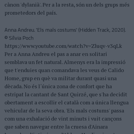
cànon 'dylanià'. Per a la resta, són un dels grups més
prometedors del país.
Anna Andreu. 'Els mals costums' (Hidden Track, 2020).
© Sílvia Poch
https://www.youtube.com/watch?v=Zluqv-v3qLk
Per a Anna Andreu el pas a anar en solitari
semblava un fet natural. Almenys era la impressió
que t'enduies quan comandava les veus de Calido
Home, grup en què va militar durant quasi una
dècada. No és l´única zona de confort que ha
estripat la cantant de Sant Quirzé, que s'ha decidit
obertament a escollir el català com a única llengua
vehicular de la seva obra. 'Els mals costums' passa
com una exhalació de vint minuts i vuit cançons
que saben navegar entre la cruesa d'Ainara