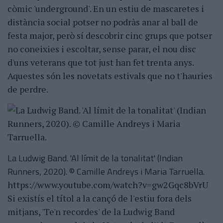
còmic 'underground'. En un estiu de mascaretes i
distància social potser no podràs anar al ball de
festa major, però sí descobrir cinc grups que potser
no coneixies i escoltar, sense parar, el nou disc
d'uns veterans que tot just han fet trenta anys.
Aquestes són les novetats estivals que no t'hauries
de perdre.
La Ludwig Band. 'Al límit de la tonalitat' (Indian
Runners, 2020). © Camille Andreys i Maria Tarruella.
https://www.youtube.com/watch?v=gw2Gqc8bVrU
Si existís el títol a la cançó de l'estiu fora dels
mitjans, 'Te'n recordes' de la Ludwig Band