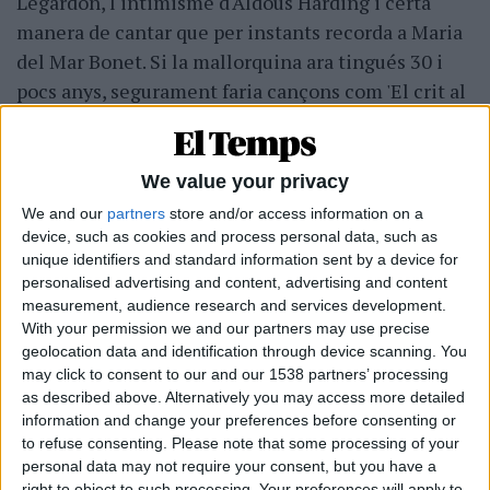
Legardon, l'intimisme d'Aldous Harding i certa
manera de cantar que per instants recorda a Maria
del Mar Bonet. Si la mallorquina ara tingués 30 i
pocs anys, segurament faria cançons com 'El crit al
cel' o 'Els mals costums'. Un disc d'arranjaments
sinuosos i instrumentació justa que busca l'esperit
més primitiu de cada tema. Una mostra de
We value your privacy
versatilitat en la producció de Jordi Matas (El Petit
We and our
partners
store and/or access information on a
de Cal Eril, Ferran Palau), que torna a trobar el punt
device, such as cookies and process personal data, such as
unique identifiers and standard information sent by a device for
exacte què demana cada disc que toca.
personalised advertising and content, advertising and content
measurement, audience research and services development.
With your permission we and our partners may use precise
geolocation data and identification through device scanning. You
Maria Jaume. 'Autonomia per principiants' (Bankrobber,
may click to consent to our and our 1538 partners’ processing
2020) © Noemí Elias
as described above. Alternatively you may access more detailed
https://www.youtube.com/watch?v=HgwFjABpk0c
information and change your preferences before consenting or
to refuse consenting.
Please note that some processing of your
personal data may not require your consent, but you have a
right to object to such processing. Your preferences will apply to