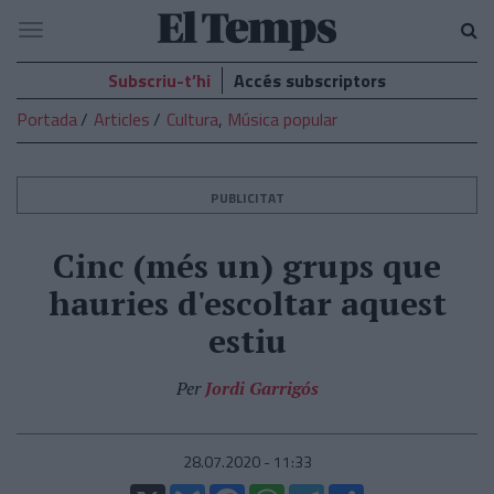
El
Navegació
Temps
Subscriu-t’hi
Accés subscriptors
Portada
Articles
Cultura
,
Música popular
PUBLICITAT
Cinc (més un) grups que
hauries d'escoltar aquest
estiu
Per
Jordi Garrigós
28.07.2020 - 11:33
X
Bluesky
Facebook
WhatsApp
Telegram
Comparteix