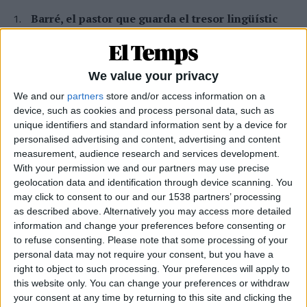
Barré, el pastor que guarda el tresor lingüístic
del belsetà
Qui és Ánchel Lois Saludas, el pastor que s'ha entestat a recopilar
totes les paraules del belsetà,
We value your privacy
Per
Violeta Tena
We and our
partners
store and/or access information on a
La resurrecció de les nostres lletraferides
device, such as cookies and process personal data, such as
medievals
unique identifiers and standard information sent by a device for
L'AVL rescata de l'oblit les escriptores de l'edat mitjana
personalised advertising and content, advertising and content
Per
Moisés Pérez
measurement, audience research and services development.
With your permission we and our partners may use precise
La temptació de la Renaixença
geolocation data and identification through device scanning. You
may click to consent to our and our 1538 partners’ processing
Els renaixentistes eren tan catalans com espanyols, se sentien
as described above. Alternatively you may access more detailed
còmodes en Espanya
information and change your preferences before consenting or
Per
Blanca Garcia-Oliver
to refuse consenting.
Please note that some processing of your
personal data may not require your consent, but you have a
Substitució nacional
right to object to such processing. Your preferences will apply to
Quan la memòria democràtica s'oblida de la castellanització del
this website only. You can change your preferences or withdraw
país
your consent at any time by returning to this site and clicking the
Per
Raül Garay