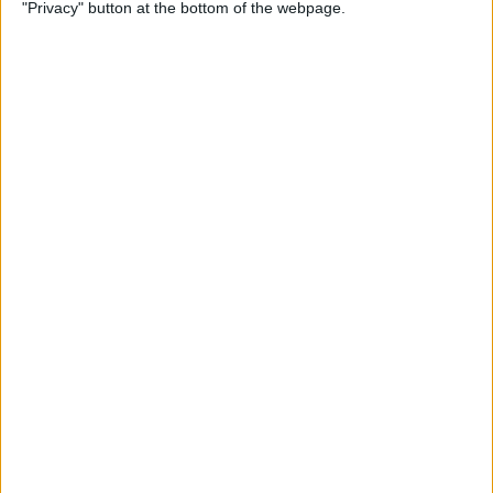
"Privacy" button at the bottom of the webpage.
Una mecenes del trumpisme mediàtic i els
tentacles valencians al negoci sociosanitari
El hòlding Eulen amplia els seus contractes de residències i centres
de dia a terres valencianes
Per
Moisés Pérez
Els 20 més populars
PUBLICITAT
PUBLICITAT
PUBLICITAT