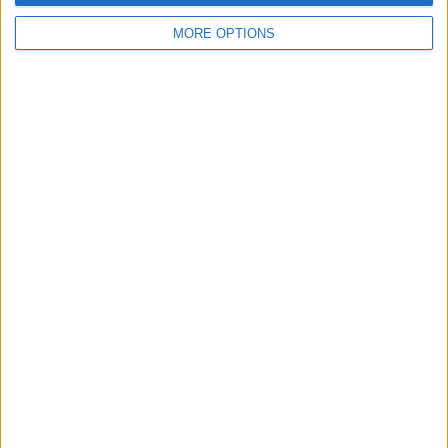
MORE OPTIONS
SUBSCRIPCIÓ AL BUTLLETÍ
Adreça
ALTA
electrònica
He llegit i accepto
la Política de Privacitat
AMB EL SUPORT DE:
MEMBRE DE: