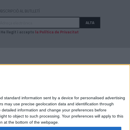
BSCRIPCIÓ AL BUTLLETÍ
dreça
ALTA
ectrònica
He llegit i accepto
la Política de Privacitat
AUDITAT PER:
d standard information sent by a device for personalised advertising
s may use precise geolocation data and identification through
e detailed information and change your preferences before
ht to object to such processing. Your preferences will apply to this
ton at the bottom of the webpage.