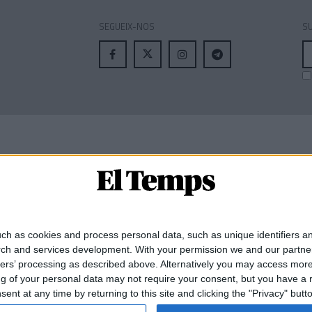
SEGUEIX-NOS
SU
A
el
MEMBRE DE:
ch as cookies and process personal data, such as unique identifiers an
rch and services development.
With your permission we and our partner
ners’ processing as described above. Alternatively you may access mor
 of your personal data may not require your consent, but you have a rig
nt at any time by returning to this site and clicking the "Privacy" but