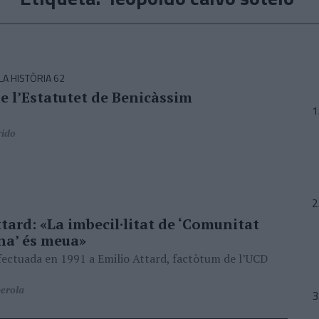
A HISTÒRIA 62
e l’Estatutet de Benicàssim
rido
tard: «La imbecil·litat de ‘Comunitat
na’ és meua»
fectuada en 1991 a Emilio Attard, factòtum de l’UCD
erola