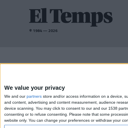
© 1984 — 2026
AMB EL SUPORT DE:
We value your privacy
We and our
partners
store and/or access information on a device, su
and content, advertising and content measurement, audience resea
device scanning. You may click to consent to our and our 1538 part
consenting or to refuse consenting.
Please note that some processing
website only. You can change your preferences or withdraw your conse