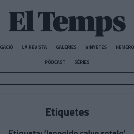
IGACIÓ
LA REVISTA
GALERIES
VINYETES
HEMERO
PÒDCAST
SÈRIES
Etiquetes
Etiqueta: ‘leopoldo calvo sotelo’