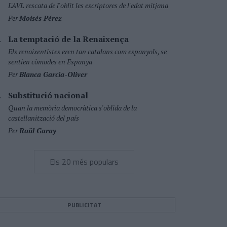
L'AVL rescata de l'oblit les escriptores de l'edat mitjana
Per
Moisés Pérez
La temptació de la Renaixença
Els renaixentistes eren tan catalans com espanyols, se
sentien còmodes en Espanya
Per
Blanca Garcia-Oliver
Substitució nacional
Quan la memòria democràtica s'oblida de la
castellanització del país
Per
Raül Garay
Els 20 més populars
PUBLICITAT