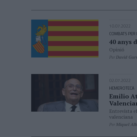
10.07.2022
COMBATS PER L
40 anys d
Opinió
Per
David Gar
02.07.2022
HEMEROTECA
Emilio At
Valencia
Entrevista e
valenciana
Per
Miquel Alb