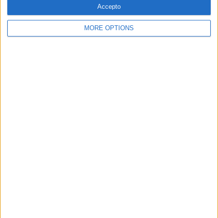
Accepto
MORE OPTIONS
SUBSCRIPCIÓ AL BUTLLETÍ
Adreça
ALTA
electrònica
He llegit i accepto
la Política de Privacitat
AMB EL SUPORT DE:
MEMBRE DE: