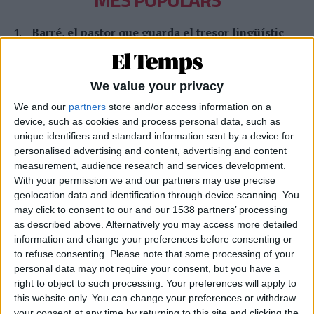
Barré, el pastor que guarda el tresor lingüístic
del belsetà
Qui és Ánchel Lois Saludas, el pastor que s'ha entestat a recopilar
totes les paraules del belsetà,
We value your privacy
Per
Violeta Tena
We and our
partners
store and/or access information on a
device, such as cookies and process personal data, such as
La resurrecció de les nostres lletraferides
medievals
unique identifiers and standard information sent by a device for
personalised advertising and content, advertising and content
L'AVL rescata de l'oblit les escriptores de l'edat mitjana
measurement, audience research and services development.
Per
Moisés Pérez
With your permission we and our partners may use precise
geolocation data and identification through device scanning. You
Xavier Antich: «Calia fer un salt a la Federació
may click to consent to our and our 1538 partners’ processing
Llull davant un Estat hostil»
as described above. Alternatively you may access more detailed
Entrevista a fons al president d'Òmnium Cultural i de la Federació
information and change your preferences before consenting or
Llull
to refuse consenting.
Please note that some processing of your
Per
Moisés Pérez
personal data may not require your consent, but you have a
right to object to such processing. Your preferences will apply to
La temptació de la Renaixença
this website only. You can change your preferences or withdraw
Els renaixentistes eren tan catalans com espanyols, se sentien
your consent at any time by returning to this site and clicking the